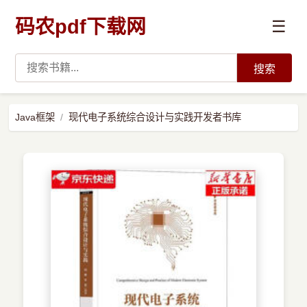
码农pdf下载网
☰
搜索
高薪必读
Java框架
现代电子系统综合设计与实践开发者书库
数据科学与人工智能
›
Python
›
Java
›
前端开发
›
系统编程