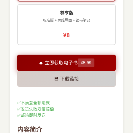
尊享版
标准版 + 思维导图 + 读书笔记
¥8
🔥 立即获取电子书
¥5.99
💾 下载链接
✅
不满意全额退款
✅
发货失败双倍赔偿
✅
邮箱即时发送
内容简介