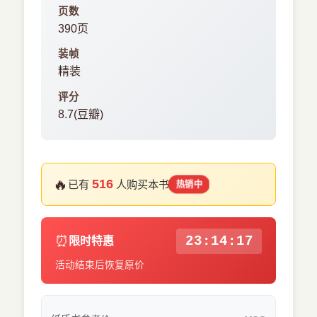
页数
390页
装帧
精装
评分
8.7(豆瓣)
🔥
516
已有
人购买本书
热销中
⏰
23:14:17
限时特惠
活动结束后恢复原价