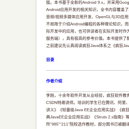
版。本书基于全新的Android 9.x，并采用Goo
Android应用开发的相关知识，全书内容覆盖了A
音频/视频多媒体应用开发、OpenGL与3D应用
不局限于介绍Android编程的各种理论知
际开发中的应用，也可供读者在实际开发时作为参
服务端），具有极高的参考价值。本书提供了配
之前建议先认真阅读疯狂Java体系之《疯狂Ja
目录
作者介绍
李刚，十余年软件开发从业经验，疯狂软件教育
CSDN特邀讲师。培训的学生已在腾讯、阿里、华
讲义》《轻量级Java EE企业应用实战》《疯狂
典JavaEE企业应用实战》《Struts 2
所“985”“211”院校选作教材，部分图书已