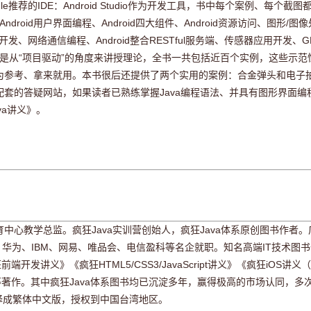
gle推荐的IDE：Android Studio作为开发工具，书中每个案例、每个截图都
ndroid用户界面编程、Android四大组件、Android资源访问、图形/图
开发、网络通信编程、Android整合RESTful服务端、传感器应用开发
识，而是从“项目驱动”的角度来讲授理论，全书一共包括近百个实例，这些示
考、拿来就用。本书很后还提供了两个实用的案例：合金弹头和电子拍卖系统A
套的答疑网站，如果读者已熟练掌握Java编程语法、并具有图形界面
va讲义》。
中心教学总监。疯狂Java实训营创始人，疯狂Java体系原创图书作者
为、IBM、网易、唯品会、电信盈科等名企就职。知名高端IT技术图书作家
前端开发讲义》《疯狂HTML5/CSS3/JavaScript讲义》《疯狂iO
.x指南》等著作。其中疯狂Java体系图书均已沉淀多年，赢得极高的市场认同
被翻译成繁体中文版，授权到中国台湾地区。