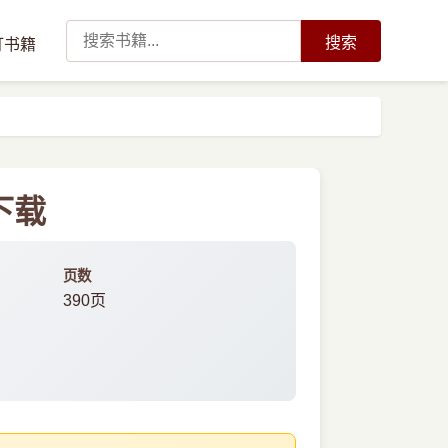
搜索
订书籍
下载
页数
390页