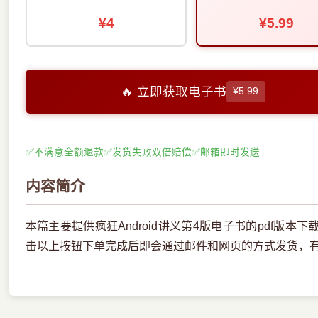
¥4
¥5.99
🔥 立即获取电子书
¥5.99
✅
不满意全额退款
✅
发货失败双倍赔偿
✅
邮箱即时发送
内容简介
本篇主要提供疯狂Android讲义第4版电子书的pdf版
击以上按钮下单完成后即会通过邮件和网页的方式发货，有问题请联系