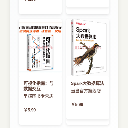
8.2 使用NKVideoPlayer播放视频
8.3 小结
第9章 HTML5和CSS3
9.1 探讨额外的HTML5元素
9.2 使用CSS3，更多的设计选择
9.3 小结
第10章 其他移动开发框架
10.1 使用PhoneGap和JQTouch模拟iOS体验
10.2 使用Titanium Mobile开发本地应用程序
10.3 使用Sencha Touch设计网页应用程序
10.4 小结
可视化指南：与
Spark大数据算法
第11章 销售应用程序
数据交互
当当官方旗舰店
11.1 你是谁：取决于App Store的账号
呈辉图书专营店
11.2 使用苹果公司的市场资源
￥5.99
11.3 设计应用程序的市场营销
￥5.99
11.4 小结
第12章 配置和发布应用程序
12.1 使用iOS Dev Center