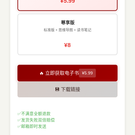
¥5.99
尊享版
标准版 + 思维导图 + 读书笔记
¥8
🔥 立即获取电子书
¥5.99
💾 下载链接
✅
不满意全额退款
✅
发货失败双倍赔偿
✅
邮箱即时发送