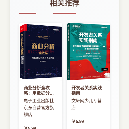
相关推荐
4.4 使用表视图导航
4.5 小结
第5章 聚焦应用程序内容：文本和图片
5.1 组织文本
5.2 整合社交网络内容
5.3 使用图片
5.4 小结
第6章 聚焦应用程序内容：地图
6.1 方法一：使用NKButton
6.2 方法二：使用一个样式化的HTML按钮
6.3 考虑iPad
6.4 小结
商业分析全攻
开发者关系实践
第7章 聚焦应用程序内容：音频
略：用数据分析
指南
7.1 使用HTML5播放音频
解决商业问题
电子工业出版社
文轩网少儿专营
7.2 使用NKAudioPlayer来整合音频
京东自营官方旗
店
7.3 小结
舰店
第8章 聚焦应用程序内容：视频
￥5.99
8.1 在iPad上使用HTML5播放视频
￥5.99