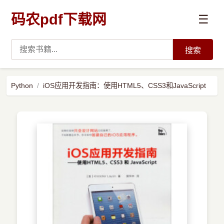
码农pdf下载网
☰
搜索
高薪必读
Python
iOS应用开发指南：使用HTML5、CSS3和JavaScript
数据科学与人工智能
›
Python
›
Java
›
前端开发
›
系统编程