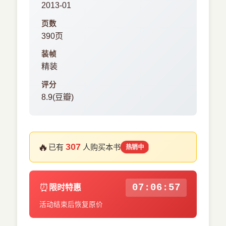
2013-01
页数
390页
装帧
精装
评分
8.9(豆瓣)
🔥
307
已有
人购买本书
热销中
⏰
07:06:57
限时特惠
活动结束后恢复原价