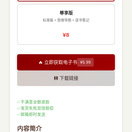
尊享版
标准版 + 思维导图 + 读书笔记
¥8
🔥 立即获取电子书
¥5.99
💾 下载链接
✅
不满意全额退款
✅
发货失败双倍赔偿
✅
邮箱即时发送
内容简介