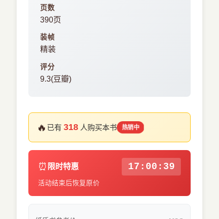
页数
390页
装帧
精装
评分
9.3(豆瓣)
🔥
318
已有
人购买本书
热销中
⏰
17:00:38
限时特惠
活动结束后恢复原价