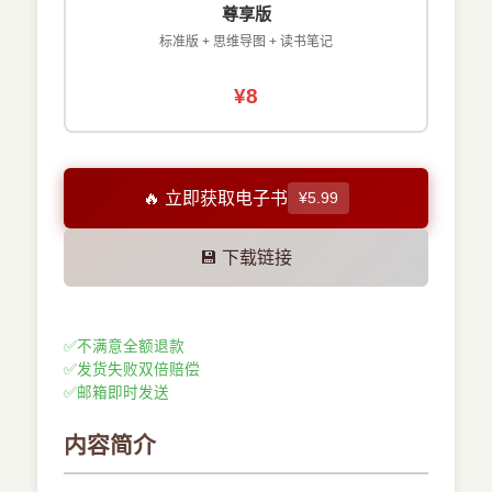
尊享版
标准版 + 思维导图 + 读书笔记
¥8
🔥 立即获取电子书
¥5.99
💾 下载链接
✅
不满意全额退款
✅
发货失败双倍赔偿
✅
邮箱即时发送
内容简介