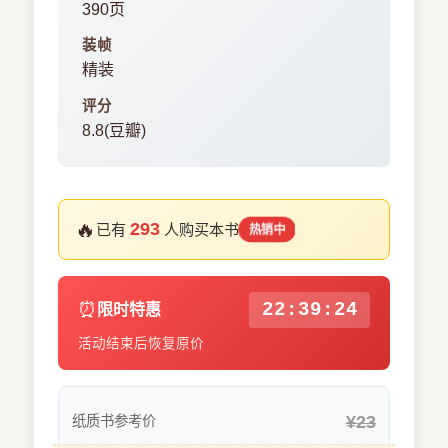
390页
装帧
精装
评分
8.8(豆瓣)
🔥
293
已有
人购买本书
热销中
⏰
22:39:24
限时特惠
活动结束后恢复原价
¥23
纸质书参考价