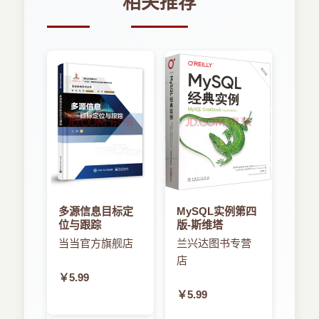
相关推荐
工作任务二 敷设桥架与管槽
工作任务三 双绞线的敷设与端接
工作任务四 光缆布线施工
项目小结
思考与练习
项目五 综合布线系统的测试与工程验收
工作任务一 测试布线系统
工作任务二 验收布线工程
工作任务三 交接布线工程
项目小结
思考与练习
项目六 综合布线系统设计实例
项目小结
多源信息目标定
MySQL实例第四
思考与练习
位与跟踪
版-斯维塔
当当官方旗舰店
兰兴达图书专营
店
￥5.99
￥5.99