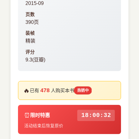
2015-09
页数
390页
装帧
精装
评分
9.3(豆瓣)
🔥
478
已有
人购买本书
热销中
⏰
18:00:32
限时特惠
活动结束后恢复原价