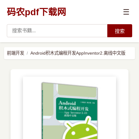
码农pdf下载网
☰
搜索
高薪必读
前端开发
Android积木式编程开发AppInventor2.离线中文版
数据科学与人工智能
›
Python
›
Java
›
前端开发
›
系统编程