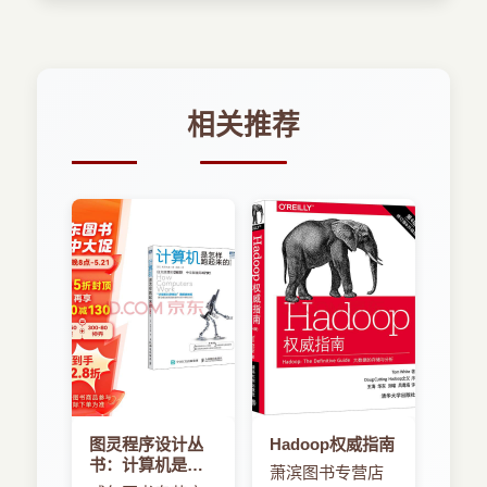
相关推荐
图灵程序设计丛
Hadoop权威指南
书：计算机是怎
萧滨图书专营店
样跑起来的