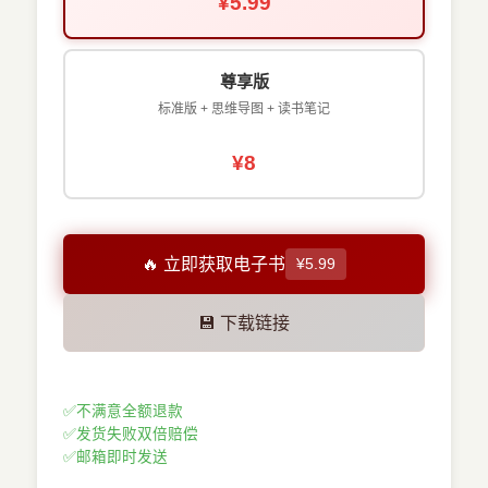
¥5.99
尊享版
标准版 + 思维导图 + 读书笔记
¥8
🔥 立即获取电子书
¥5.99
💾 下载链接
✅
不满意全额退款
✅
发货失败双倍赔偿
✅
邮箱即时发送