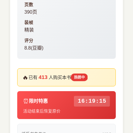
页数
390页
装帧
精装
评分
8.8(豆瓣)
🔥
413
已有
人购买本书
热销中
⏰
16:19:15
限时特惠
活动结束后恢复原价