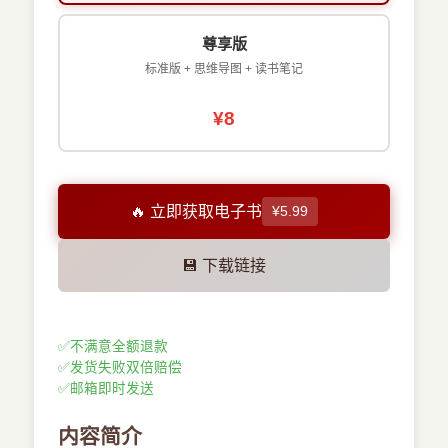
尊享版
标准版 + 思维导图 + 读书笔记
¥8
🔥 立即获取电子书
¥5.99
💾 下载链接
✅
不满意全额退款
✅
发货失败双倍赔偿
✅
邮箱即时发送
内容简介