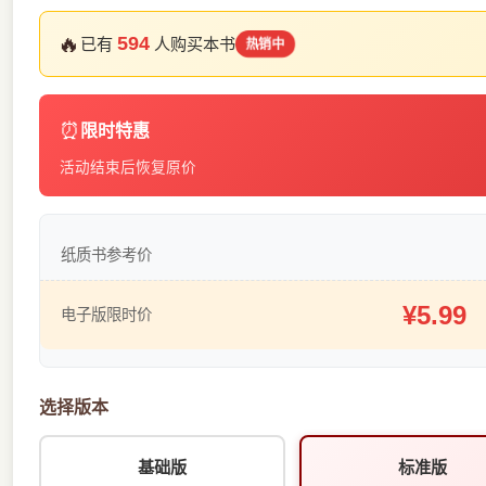
🔥
594
已有
人购买本书
热销中
⏰
限时特惠
活动结束后恢复原价
纸质书参考价
¥5.99
电子版限时价
选择版本
基础版
标准版