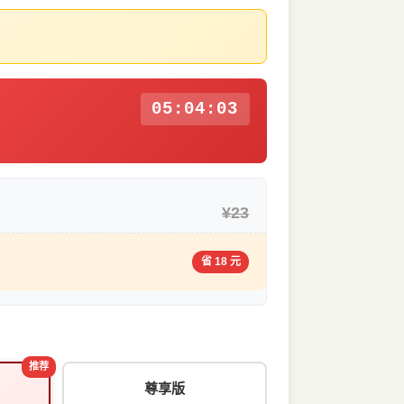
05:04:02
¥23
省 18 元
推荐
尊享版