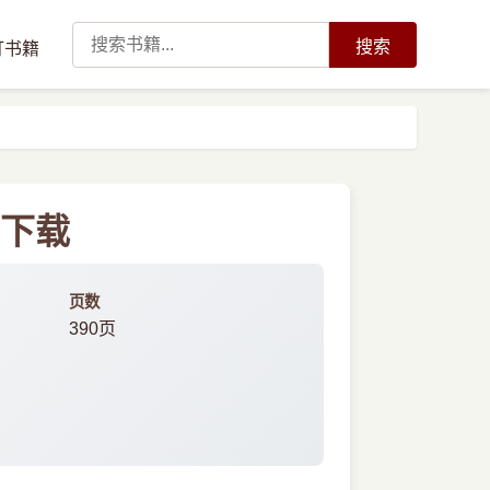
搜索
订书籍
f下载
页数
390页