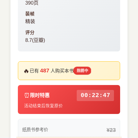
390页
装帧
精装
评分
8.7(豆瓣)
🔥
487
已有
人购买本书
热销中
⏰
00:22:47
限时特惠
活动结束后恢复原价
¥23
纸质书参考价