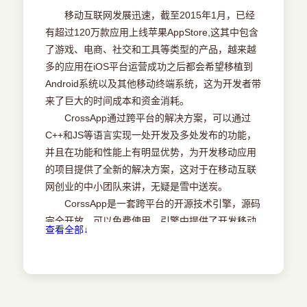
2.1.2CAViewController
移动互联网发展迅速，截至2015年1月，已经
2.1.3CAWindow
有超过120万款应用上线苹果AppStore,这其中包含
2.2内存管理
了游戏、电商、社交和工具等类型的产品，越来越
2.2.1对象内存引用记数
多的应用在iOS平台运营成功之后都会希望移植到
2.2.2手工对象内存管理
Android系统以及其他移动终端系统，这为开发者带
2.2.3自动对象内存管理
来了巨大的时间成本和资金消耗。
2.3坐标系
CrossApp通过跨平台的解决方案，可以通过
2.4适配方案
C++和JS等语言实现一处开发及多处发布的功能，
2.5深入理解CAViewController和MVC
并且在功能和性能上有明显优势，为开发移动应用
2.5.1CAViewController的职责
的项目提供了全新的解决方案，这对于在移动互联
2.6CAViewController类的使用
网创业的中小团队来讲，无疑是雪中送炭。
2.6.1CAViewController生命周期
CorssApp是一套跨平台的开源技术引擎，源码
2.6.2CAViewController使用
完全开放，可以免费使用。引擎中提供了开发移动
查看全部↓
2.7CANavigationController导航视图控制器
App所需要的UI框架、底层设备访问功能、网络通
2.8CATabBarController 切换视图控制器
信框架和组件动画功能，这对于有一定移动开发基
2.9CADrawerController侧边抽屉式导航控制器
础的程序员来讲可以极大提升开发效率。
第3章CrossApp核心控件与视图
本书首先介绍CrossApp开发环境搭建、引擎原
3.1文本CALabel
理、项目创建和核心UI组件类的使用； 之后介绍多