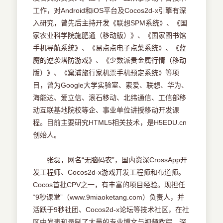
工作，对Android和iOS平台及Cocos2d-x引擎有深
入研究，曾先后主持开发《联想SPM系统》、《国
家农业科学院施肥通（移动版）》、《国家图书馆
手机导航系统》、《易点点电子点菜系统》、《蓝
魔的逆袭塔防游戏》、《少数派贵金属行情（移动
版）》、《窠浦旅行家机票手机预定系统》等项
目，曾为Google大学实验室、索爱、联想、华为、
海能达、爱立信、滚石移动、北纬通信、工信部移
动互联基地院校等企、事业单位讲授移动开发课
程。目前主要研究HTML5相关技术，是H5EDU.cn
创始人。
张磊，网名“无脑码农”，国内资深CrossApp开
发工程师、Cocos2d-x游戏开发工程师和布道师。
Cocos首批CPV之一，有丰富的项目经验。现担任
“9秒课堂”（www.9miaoketang.com）负责人，并
活跃于9秒社团、Cocos2d-x论坛等技术社区，在社
区中发表和录制了大量的专业博文与视频教程，深