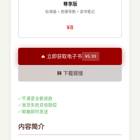
尊享版
标准版 + 思维导图 + 读书笔记
¥8
🔥 立即获取电子书
¥5.99
💾 下载链接
✅
不满意全额退款
✅
发货失败双倍赔偿
✅
邮箱即时发送
内容简介