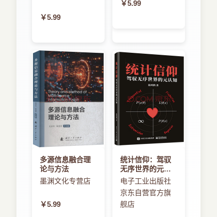
￥5.99
4.3JSON解析
￥5.99
4.4XML解析
第5章CrossApp设备功能调用
5.1相机
5.2相册
5.3通讯录
5.4本章小结
第6章CrossApp多媒体
6.1CAViewAnimation动画
6.2SimpleAudioEngine音效
第7章CrossApp网络通信
7.1HTTP基础使用
7.2HTTP加载网络图片
多源信息融合理
统计信仰：驾驭
论与方法
无序世界的元认
第8章CrossApp项目实战
知
8.1折800开源项目介绍
墨渊文化专营店
电子工业出版社
京东自营官方旗
8.2项目架构设计
￥5.99
舰店
8.3核心模块说明
8.4本章小结