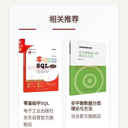
3.2按钮CAButton
媒体功能、文件存储功能、网络功能和UI组件的动
3.3图片CAImageView
画效果等高级用法； 最后通过在www.9miao.com
相关推荐
3.4九宫格图片CAScale9ImageView
发布的手机电商CrossApp的源码解析，让读者具备
3.5单行输入框CATextField
架构一款大型跨平台联网App的能力。
3.6多行输入框CATextView
本书编写过程中得到了CrossApp引擎的主程栗
3.7开关CASwitch
元锋的大力支持，特此感谢。
3.8提示框CAAlertView
通过本书的学习，希望读者了解CrossApp跨平
3.9进度条CAProgress
台引擎的特点以及能够使用该引擎搭建一款跨平台
3.10滚动条CASlider
App的产品架构，由于编写仓促，书中难免有疏漏
3.11步进控件CAStepper
与不妥之处，敬请读者批评指正。如果读者在学习
3.12滚动视图CAScrollView
过程中有任何问题可以发送邮件,我们会及时回复，
3.13列表视图CAListView
读者也可以登录edu.9miao.com来同步学习相关课
3.14表格视图CATableView
程的视频。
3.15容器CACollectionView
作者2016年1月于北京
零基础学SQL
非平衡数据分类
3.16切换页面CAPageView
理论与方法
电子工业出版社
第4章CrossApp数据存储与解析
当当官方旗舰店
京东自营官方旗
4.1CAUserDefault简单存储
舰店
4.2SQLite的使用