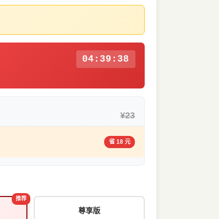
04:39:38
¥23
省 18 元
推荐
尊享版