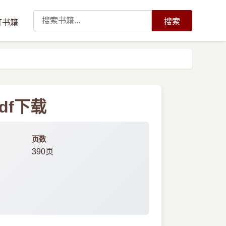
搜索
订书籍
df下载
页数
390页