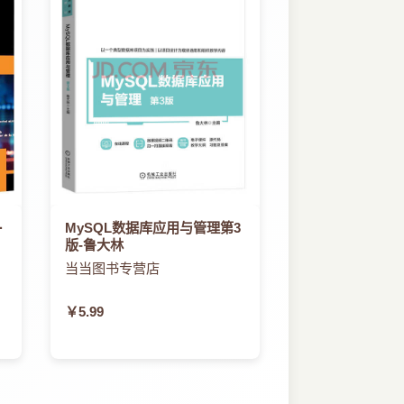
·
MySQL数据库应用与管理第3
版-鲁大林
当当图书专营店
￥5.99