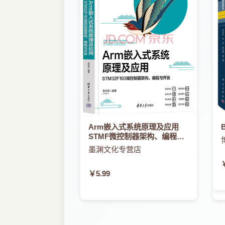
Arm嵌入式系统原理及应用
STMF微控制器架构、编程与
开发
墨渊文化专营店
￥5.99