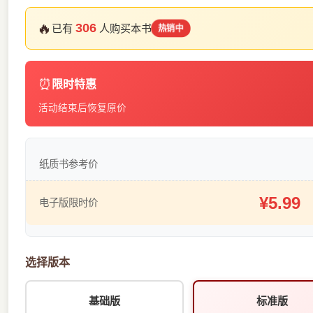
🔥
306
已有
人购买本书
热销中
⏰
限时特惠
活动结束后恢复原价
纸质书参考价
¥5.99
电子版限时价
选择版本
基础版
标准版