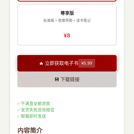
尊享版
标准版 + 思维导图 + 读书笔记
¥8
🔥 立即获取电子书
¥5.99
💾 下载链接
✅
不满意全额退款
✅
发货失败双倍赔偿
✅
邮箱即时发送
内容简介