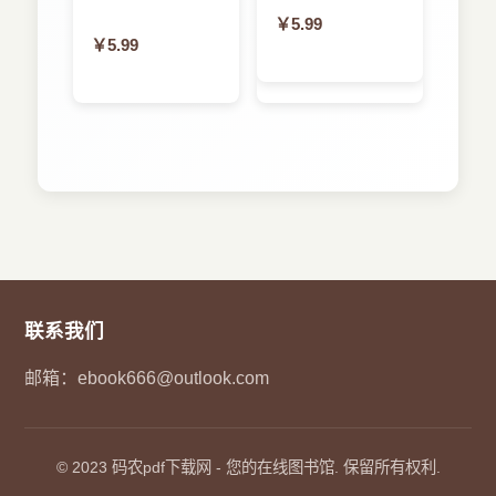
3．5．1 在游戏“打仙人掌”中添加得分功能 67
￥5.99
3．5．2 显示排行榜 69
￥5.99
3．5．3 得分挑战 71
3．5．4 更深入地了解排行榜 72
3．6 小结 74
3．7 练习 74
第4章 成就 75
4．1 iTunes Connect 75
4．2 显示成就进度 77
4．3 游戏中心管理器和身份验证 78
4．4 成就缓存 78
4．5 报告成就 80
4．6 添加成就钩子 82
联系我们
4．7 完成横幅 83
4．8 成就挑战 83
邮箱：
ebook666@outlook.com
4．9 在游戏“打仙人掌”中添加成就功能 85
4．9．1 一步获得的成就 86
4．9．2 可分多步获得的成就 88
4．9．3 可分多次获得的成就 89
© 2023
码农pdf下载网
- 您的在线图书馆. 保留所有权利.
4．9．4 捎带式成就及存储准确的成就进度 90