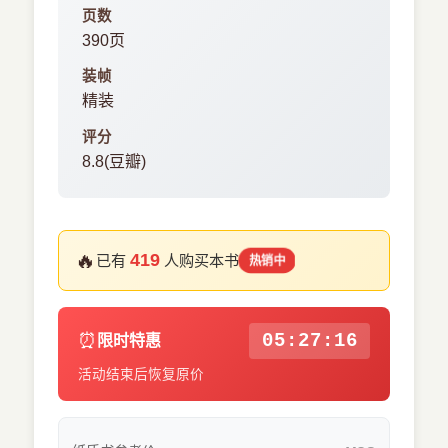
页数
390页
装帧
精装
评分
8.8(豆瓣)
🔥
419
已有
人购买本书
热销中
⏰
05:27:15
限时特惠
活动结束后恢复原价