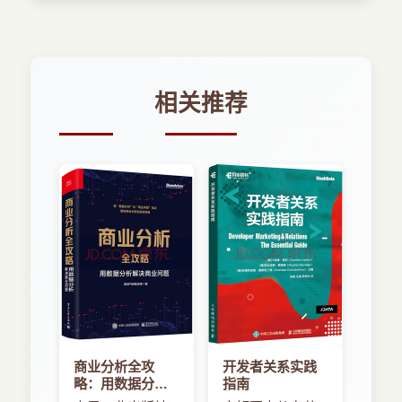
2．2 获取用户的位置 13
2．2．1 需求和许可 14
2．2．2 检查定位服务是否已开启 17
2．2．3 开始位置请求 17
2．2．4 分析和理解位置数据 19
相关推荐
2．2．5 重大变化通知 20
2．2．6 使用GPX文件进行位置测试 20
2．3 显示地图 22
2．3．1 理解坐标系 22
2．3．2 配置和定制MKMapKit 22
2．3．3 响应用户交互 24
2．4 地图注释和覆盖层 25
2．4．1 添加注释 25
2．4．2 显示标准和自定义的注释视图 27
2．4．3 可拖曳的注释视图 30
2．4．4 使用地图覆盖层 31
2．5 地理编码和反向地理编码 32
2．5．1 对地址进行地理编码 32
商业分析全攻
开发者关系实践
2．5．2 对位置进行反向地理编码 36
略：用数据分析
指南
2．6 地理围栏 38
解决商业问题