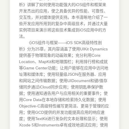
析》讲解了如何使用功能强大的iOS组件和框架来
开发杰出的应用，使之具备优异的性能、可靠性、
交互性，并对媒体提供支持。本书清晰地介绍了一
些开发应用所用到的复杂中高级技术，并通过大量
实例项目来演示将这些技术集成到iOS应用中的方
法。
《iOS组件与框架——iOS SDK高级特性剖
析》分为25章，其内容涵盖了使用UIKit Dynamics
提供基于物理现象的动画效果；充分利用Core
Location、MapKit和地理围栏；利用排行榜和成就
等Game Center功能；让用户能够在应用中访问地
址簿和媒体库；使用轻量级JSON在服务器、应用
和网站之间传输数据；使用UIDocument和键/值存
储同步通过iCloud同步应用；使用钥匙串保护数
据；使用通知通告用户与应用相关的重要事件；使
用Core Data在本地存储和检索持久化数据；使用
Objective-C高级特性编写更简洁、更易于管理的应
用；使用GCD提供的并发功能提高应用的响应速
度；使用TextKit进行发杂的文本处理和显示；使用
Xcode 5和Instruments卓有成效地调试应用；使用