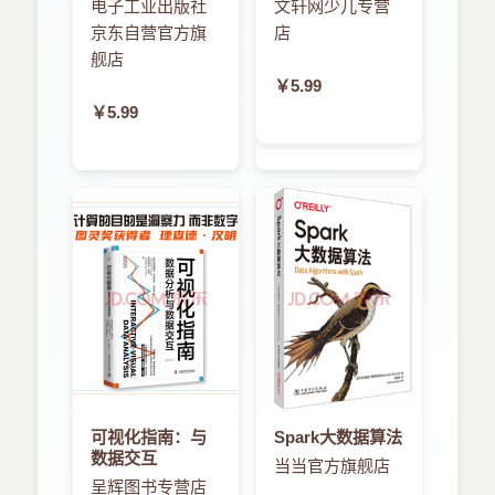
电子工业出版社
文轩网少儿专营
2．6．1 检查区域监视功能 38
京东自营官方旗
店
2．6．2 定义边界 39
2．6．3 监视变化 40
舰店
2．7 获取线路 41
￥5.99
2．8 小结 46
￥5.99
2．9 练习 46
第3章 排行榜 47
3．1 “打仙人掌”游戏 47
3．1．1 生成仙人掌 49
3．1．2 处理玩家与仙人掌的交互 51
3．1．3 显示生命数和得分 53
3．1．4 暂停和继续 54
3．1．5 对游戏“打仙人掌”的最后思考 55
3．2 iTunes Connect 56
3．3 游戏中心管理器 58
3．4 身份验证 60
3．4．1 常见的身份验证错误 61
可视化指南：与
Spark大数据算法
3．4．2 iOS 6身份验证 63
数据交互
当当官方旗舰店
3．5 提交得分 65
呈辉图书专营店