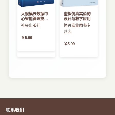
范例040 打开文件的子菜单效果
如第14行的修改。
本书特色
范例041 文本框的复制粘贴全选菜单
方式2：在Java代码中得到TextView对象，然
1．实例丰富，代码精讲
范例042 仿UC浏览器的伪菜单效果
大规模云数据中
虚拟仿真实验的
后通过对象的setText方法来设置TextView的文字。
本书详细讲解了200多个常用的Android开发实
心智能管理技术
设计与教学应用
范例043 PopupMenu效果
要通过这种方式修改TextView的内容，步骤如下。
例，并对重点代码做了大量注释和讲解，以便于读
及应用
社会出版社
恒兴嘉业图书专
范例044 PopupWindow效果
（1）在xml布局文件的TextView控件中加上id
者更加轻松地学习。通过对这些实例的演练，可以
营店
范例045 QQ客户端的标签栏效果
字段。
快速提高读者的开发水平。
￥5.99
范例046 仿新浪微博的主页效果
01
android"
2．内容全面，涵盖广泛
￥5.99
范例047 程序退出的对话框
本书介绍了Android开发的环境搭建、界面开
范例048 程序的关于对话框
02xmlns:tools="http://schemas.android.com/tools"
发、事件处理、信息传递、数据存储、网络编程、
范例049 电话服务评价对话框
03android:layout_width="match_parent"
服务和广播及多媒体开发等内容，覆盖了Android开
范例050 数据加载成功的提示
04android:layout_height="match_parent"
发的方方面面，几乎涉及Android开发的所有重要知
范例051 网络图片加载成功的提示
识。
范例052 模拟收到短信的状态栏提示
05android:paddingBottom="@dimen/activity_vertical_margin
3．由浅入深，循序渐进
范例053 模拟数据下载的状态栏提示
本书中的实例安排遵循从基础到高级的学习梯
3.4 小结
06android:paddingLeft="@dimen/activity_horizontal_margin
度，从Android开发的基础开始讲解，逐步深入到
第4章 让你的程序和用户说话（ 教学视频：149分
Android开发的高级技术及应用。讲解由浅入深，循
钟）
07android:paddingRight="@dimen/activity_horizontal_margi
序渐进，适合不同层次的读者阅读。
4.1 Android中基于回调函数的事件处理
联系我们
4．教学视频，高效直观