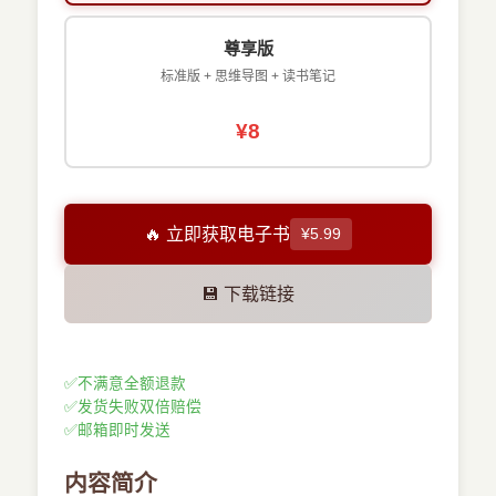
尊享版
标准版 + 思维导图 + 读书笔记
¥8
🔥 立即获取电子书
¥5.99
💾 下载链接
✅
不满意全额退款
✅
发货失败双倍赔偿
✅
邮箱即时发送
内容简介