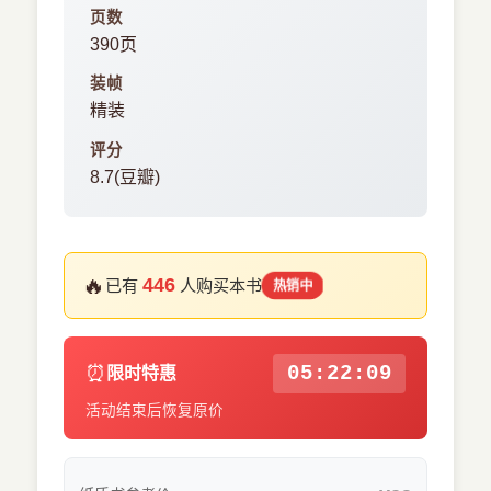
页数
390页
装帧
精装
评分
8.7(豆瓣)
🔥
446
已有
人购买本书
热销中
⏰
05:22:09
限时特惠
活动结束后恢复原价