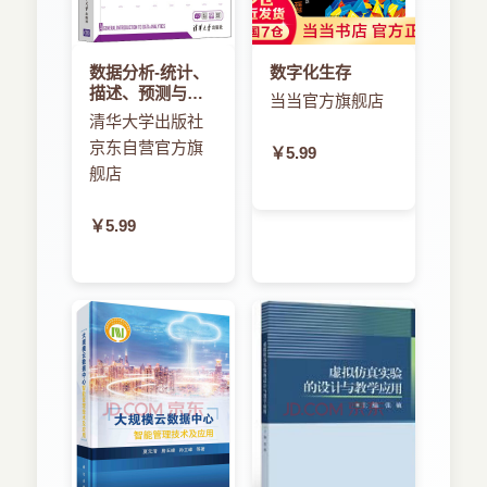
这些特点使得Android系统在智能手机领域中具
范例024 登录页面的制作
06android:paddingLeft="@dimen/activity_horizontal_margin
有不可动摇的地位。
范例025 开发模型图的页面
目前，图书市场上的Android图书非常多，但也
数据分析-统计、
数字化生存
范例026 图片相框效果
07android:paddingRight="@dimen/activity_horizontal_margi
非常同质化，都以罗列Android开发技术为主，鲜见
描述、预测与应
当当官方旗舰店
范例027 商城专区效果
一本详细介绍Android常见开发实例的书。为了帮助
用
清华大学出版社
范例028 三字经阅读程序
08android:paddingTop="@dimen/activity_vertical_margin"
读者更好地学习Android开发，笔者结合自己近几年
京东自营官方旗
￥5.99
范例029 计算器程序的页面设计
09tools:context=".MainActivity">
的Android客户端开发经验和心得体会，花费了一年
舰店
3.3 Android中高级组件的使用
10
多的时间编写了本书。在本书中给出了笔者学习
范例030 单词搜索补全效果
11
Android开发的各种问题总结及开发过程中遇到的各
￥5.99
范例031 多匹配补全效果
12android:layout_width="wrap_content"
种问题的解决方案。希望读者能在本书的引领下跨
范例032 用户使用的操作系统调查表
13android:layout_height="wrap_content"
入Android开发大门，并成为一名合格的Android开
范例033 电影票预售表格效果
14android:text="IamaAndroidDeveloper"/>
发人员。
范例034 文件表格列表效果
15
本书重点讲解了200多个常见的Android开发实
范例035 学生名单表
16
例，并对每个实例专门录制了配套多媒体教学视
范例036 手机联系人列表效果
这是我们的Activity的布局文件，其中第11～14
频，以辅助读者学习，这些教学视频和书中的完整
范例037 画廊图片浏览器
行构造了一个TextView控件，在TextView控件中
实例源代码一起收录于配书光盘中。学习完本书
范例038 仿iPhone的CoverFlow效果
text属性就代表这个文本标签上显示的文字，所以
后，相信读者应该可以具备较好的Android开发能
范例039 菜单弹出效果
只要修改text节点的值为你想输入的字符串即可，
力。