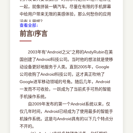
2.3.5 Draw9-Patch的使用
一起，就像拼装一辆汽车。尽量在有限的手机屏幕
2.3.6 真机测试
中给用户带来无限的美感体验，那么何愁你的应用
2.4 Android程序的基本组件
没有人用呢？
查看全部↓
2.4.1 Activity组件介绍
本章主要通过各种应用界面的实例介绍，来带
前言/序言
2.4.2 ContentProvider组件介绍
领大家一起学习Android的界面开发。希望大家阅读
2.4.3 Service组件介绍
完本章内容后，可以根据自己的需求独立完成各种
2.4.4 BroadcastReceiver组件介绍
界面的开发。
2003年有“Android之父”之称的AndyRubin在美
2.4.5 Intent组件介绍
3.1Android中基本控件的使用
国创建了Android科技公司。当时他的想法就是使移
2.5 小结
范例001更改文字标签的内容
动设备更好地服务于人类。直到2005年，Google
第3章 让你的程序变成美女（ 教学视频：247分
1．实例简介
公司收购了Android科技公司，这才真正吹响了
钟）
在上一章中我们搭建完成Android的开发环境，
Google进军移动领域的号角。随后几年，Android
3.1 Android中基本控件的使用
新建立了一个Android工程，在AVD中运行可以看到
一发而不可收拾，一跃成为了当前炙手可热的智能
范例001 更改文字标签的内容
在一个界面中显示Helloworld的文字标签。这是我
手机操作系统。
范例002 更改手机页面的背景色
们的第一个Android程序，但是这个程序过于死板，
自2009年发布的第一个Android系统以来，仅
范例003 文字超链接
如何让文字标签显示我们想让它显示的文字内容
仅几年时间，Android已经成为了使用最多的智能手
范例004 让你的文字标签更加丰富多彩
呢？这个实例会带领我们通过两种方式修改文字标
机操作系统。这是与Android具有的以下几个特点分
范例005 用户名密码输入框
签的文字内容，方式1：通过控件的xml布局中的
不开的。
范例006 电话号码输入框
text属性修改TextView的文字，方式2：通过在Java