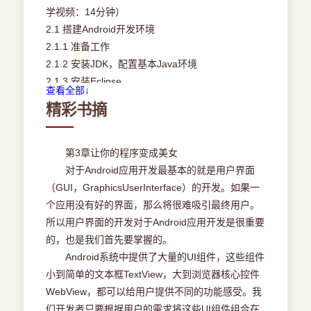
学视频：14分钟）
2.1 搭建Android开发环境
2.1.1 准备工作
2.1.2 安装JDK，配置基本Java环境
2.1.3 安装Eclipse
查看全部↓
2.1.4 安装Eclipse的ADT插件
精彩书摘
2.1.5 获取Android SDK
2.1.6 在Eclipse中配置Android SDK
2.1.7 管理AVD
第3章让你的程序变成美女
2.2 建立第一个Android程序
对于Android应用开发最基本的就是用户界面
2.2.1 建立一个Android工程
（GUI，GraphicsUserInterface）的开发。如果一
2.2.2 Android程序的目录结构
个应用没有好的界面，那么将很难吸引最终用户。
2.3 开发必备利器
所以用户界面的开发对于Android应用开发是很重要
2.3.1 Logcat的使用
的，也是我们首先要掌握的。
2.3.2 DDMS（Dalvik Debug Monitor Service）的
Android系统中提供了大量的UI组件，这些组件
使用
小到简单的文本框TextView，大到浏览器核心控件
2.3.3 ADB（Android Debug Bridge）的使用
WebView，都可以给用户提供不同的功能感受。我
2.3.4 The Hierarchy Viewer的使用
们开发者只要根据用户的需求将这些UI组件组合在