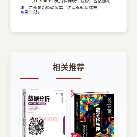
（1）Android支持多种硬件设备，包括照相
范例007 更改输入框的文字字体
代码中得到TextView对象，然后通过对象的setText
机、录像机和陀螺仪等，还有各种传感器。
查看全部↓
范例008 我同意上述条款的页面
方法来设置TextView的文字。
（2）Android支持各种移动设备的网络，包括
范例009 爱好调查页面
2．运行效果
GSM/EDGE、IDEN、CDMA、EV-DO、UMTS、
范例010 政治面貌调查表
该实例运行效果如图3.1所示。
Bluetooth、Wi-Fi、LTE、NFC和WiMAX等。
范例011 IT人员测试应用
3．实例程序讲解
（3）Android内置的网页浏览器基于WebKit内
范例012 应用中的关闭声音的按钮
方式1：通过修改xml布局文件中TextView
核，并且采用了Chrome引擎。Android2.2版及之
范例013 应用中的音量调节效果
控件的text属性来完成如上效果，主要修改的
后的版本能原生支持Flash，在Android4.0版内置的
范例014 服务星级评价效果
地
浏览器测试中，HTML5和Acid3故障处理，均获得
相关推荐
范例015 页面加载中效果
方在我们建立的工程下的
了满分。
范例016 日期获取框效果
res/layout/activity_main.xml。代码如下。
（4）Android支持多种媒体格式，包括
范例017 时间获取框效果
图3.1在界面中显示IamaAndroidDeveloper
WebM、H.263、
范例018 日期时间弹出框效果
01
H.264（in3GPorMP4container）、MPEG-4SP、
范例019 钟表显示效果
02xmlns:tools="http://schemas.android.com/tools"
AMR、AMR-WB（in3GPcontainer）、AAC、HE-
范例020 秒表应用
03android:layout_width="match_parent"
AAC（inMP4or3GPcontainer）、MP3、MIDI、
范例021 圆角按钮效果
04android:layout_height="match_parent"
OggVorbis、FLAC、WAV、JPEG、PNG、GIF和
3.2 Android中常见布局的使用
BMP等。如果用户需要播放更多格式的媒体，可以
范例022 用户注册页面的制作
05android:paddingBottom="@dimen/activity_vertical_margin
安装其他第三方应用程序。
范例023 学生成绩列表页面的制作