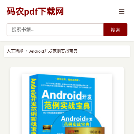
码农pdf下载网
☰
搜索
高薪必读
人工智能
Android开发范例实战宝典
数据科学与人工智能
›
Python
›
Java
›
前端开发
›
系统编程