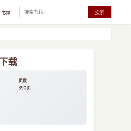
搜索
订书籍
f下载
页数
390页