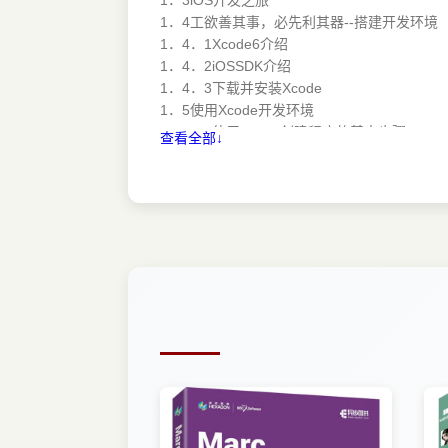
1．4工欲善其事，必先利其器--搭建开发环境
1．4．1Xcode6介绍
1．4．2iOSSDK介绍
1．4．3下载并安装Xcode
1．5使用Xcode开发环境
1．5．1使用Xcode创建程序的基本步骤
查看全部↓
1．5．2Xcode的基本功能
1．6启动iOS8模拟器
1．7iOS的常用开发框架
1．7．1Foundation框架简介
1．7．2Cocoa框架简介
1．8常用的第三方工具
1．8．1iPhoneSimulator
1．8．2InterfaceBuilder
第2章Objective-C语言基础
2．1最耀眼的新星
2．1．1看一份统计数据
2．1．2究竟何为Objective-C
2．1．3为什么选择Objective-C
2．2Objective-C的优点及缺点