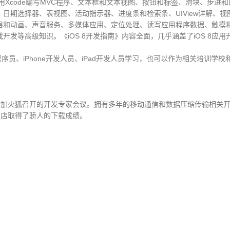
lder界面开发、使用Xcode编写MVC程序、文本框和文本视图、按钮和标签、滑块
日期选择器、表视图、活动指示器、进度条和检索条、UIView详解、视图
层和动画、声音服务、多媒体应用、定位处理、读写应用程序数据、触摸
游戏开发等高级知识。《iOS 8开发指南》内容全面，几乎涵盖了iOS 8
程序员、iPhone开发人员、iPad开发人员学习，也可以作为相关培训
，定期参加火狐召开的开发专家会议。拥有多年的移动通信和数据压缩传输相
商店取得了骄人的下载成绩。