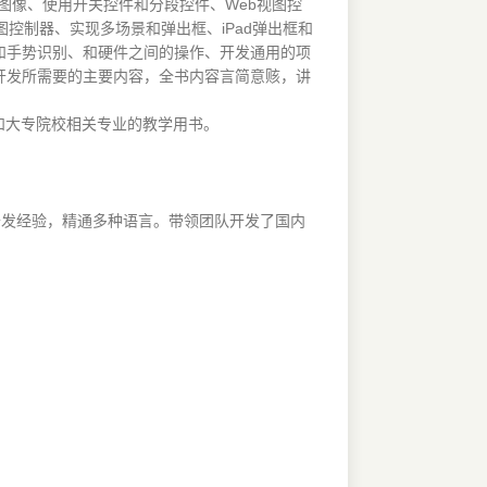
、步进和图像、使用开关控件和分段控件、Web视图控
控制器、实现多场景和弹出框、iPad弹出框和
和手势识别、和硬件之间的操作、开发通用的项
应用开发所需要的主要内容，全书内容言简意赅，讲
学校和大专院校相关专业的教学用书。
关开发经验，精通多种语言。带领团队开发了国内