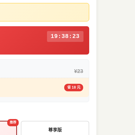
19:38:22
¥23
省 18 元
推荐
尊享版