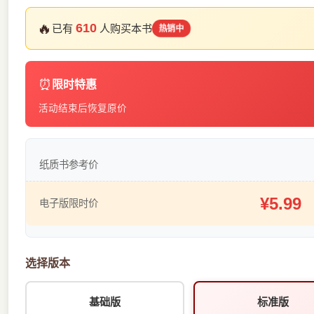
🔥
610
已有
人购买本书
热销中
⏰
限时特惠
活动结束后恢复原价
纸质书参考价
¥5.99
电子版限时价
选择版本
基础版
标准版