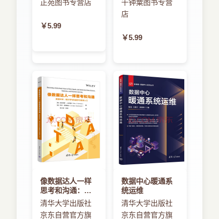
正苑图书专营店
千钟粟图书专营
应用户和源自应用的改变时而更新。
店
1.9.5 实现对齐矩形
￥5.99
● Auto Layout是可本地化的。使用Auto
￥5.99
Layout可以征服世界。它在维护界面完整性时，适
1.10 练习
应不同的单词和词组长度。
1.11 小结
● Auto Layout是表达性的。你可以描述比能在
旧的spring-strut系统中更多的关系。不只是“吸附这
条边”或者“沿着这个坐标轴改变尺寸大小”，它可以
第2章 约束
表示一个视图关联到另一个视图的方式，而不仅仅
是它的父视图。
2.1 约束类型
● Auto Layout是增量式的。可以根据你自己的
2.2 优先级
时间表使用它。可以添加它，将它作为应用和界面
的一部分，或者将其作为一个完整的Auto Layout经
像数据达人一样
数据中心暖通系
2.2.1 冲突的优先级
历。Auto Layout提供向后兼容，使你可以使用所有
思考和沟通：数
统运维
据科学、统计学
spring和strut、所有约束或者两者的混合，来创建
清华大学出版社
清华大学出版社
与机器学习极简
2.2.2 枚举型优先级
自己的界面。
京东自营官方旗
京东自营官方旗
入门