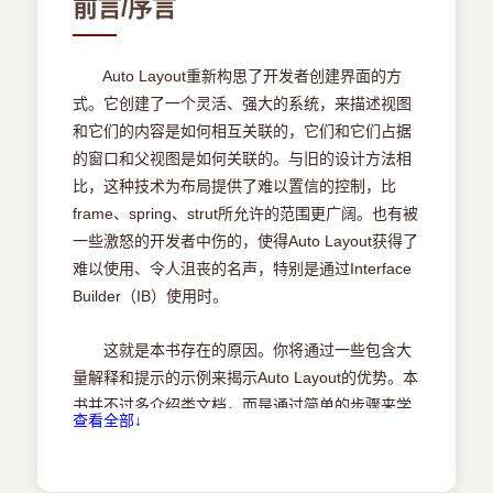
前言/序言
1.2.5 与Autosizing兼容
1.3 约束
Auto Layout重新构思了开发者创建界面的方
式。它创建了一个灵活、强大的系统，来描述视图
1.3.1 可满足性
和它们的内容是如何相互关联的，它们和它们占据
的窗口和父视图是如何关联的。与旧的设计方法相
1.3.2 充分性
比，这种技术为布局提供了难以置信的控制，比
frame、spring、strut所允许的范围更广阔。也有被
1.4 约束属性
一些激怒的开发者中伤的，使得Auto Layout获得了
难以使用、令人沮丧的名声，特别是通过Interface
1.5 关于那些丢失的视图
Builder（IB）使用时。
1.5.1 欠约束导致丢失视图
这就是本书存在的原因。你将通过一些包含大
量解释和提示的示例来揭示Auto Layout的优势。本
1.5.2 规则不一致导致丢失视图
书并不过多介绍类文档，而是通过简单的步骤来学
查看全部↓
习该系统的工作原理，以及它为什么比你初次所想
1.5.3 追踪丢失的视图
的更强大。你将看到一些常见的设计场景，并发现
使用Auto Layout是一种乐趣，是最佳实践，而不是