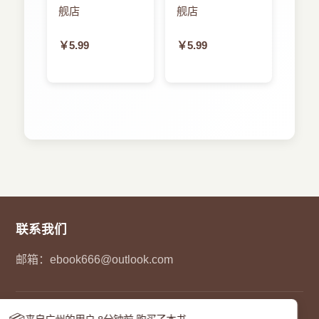
舰店
舰店
2.3 内容大小约束
本书旨在为你提供灵感。我试着去演示使用
￥5.99
￥5.99
Auto Layout来创建可交互元素、动画和其他超越你
2.3.1 内在内容大小
可能在IB中遇到的特性的示例。这些章节为Auto
Layout工作提供了一个启动平板，引入了一些可以
2.3.2 内容吸附
拓展设计可能性的不常见特性。
2.3.3 压缩阻力
正如书名所提示的，本书基本的目标读者是
iOS开发者。我在可能覆盖的地方引入了OS X。因
2.3.4 通过代码设置内容大小约束
此，如果你是一个OS X开发者，不会被冷落。本书
的内容主要还是针对iOS。当你阅读时请记住这一
2.3.5 在IB中设置内容大小约束
点。
联系我们
2.4 构建布局约束
Auto Layout已经对我的日常开发产生了深远的
影响。我撰写本书，希望Auto Layout也能对你的开
邮箱：
ebook666@outlook.com
2.5 布局约束类
发工作带来深远影响。我的意图是使你在放下这本
书之后，便能拥有Auto Layout方面的坚实基础。如
2.5.1 约束数学
果我幸运的话，这本书会给你“我找到了！”的惊喜
© 2023
码农pdf下载网
- 您的在线图书馆. 保留所有权利.