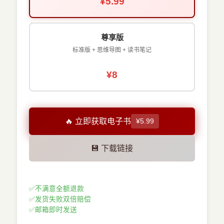
¥5.99
尊享版
标准版 + 思维导图 + 读书笔记
¥8
🔥 立即获取电子书
¥5.99
💾 下载链接
✅
不满意全额退款
✅
发货失败双倍赔偿
✅
邮箱即时发送