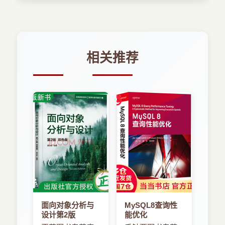
1.6 有歧义的布局
一项累人的工作。
1.6.1 纠正有歧义的布局
你也会探索很多Auto Layout的优点。它是一项
非常有用的技术：
1.6.2 可视化约束
相关推荐
● Auto Layout是声明性的。表达界面时不必担
1.7 内在内容大小
心这些规则是如何实现的。只要描述这个布局即
可，可以让Auto Layout计算frame。
1.8 压缩阻力和内容吸附
● Auto Layout是描述性的和相关性的。你需要
1.9 图像装饰元素
描述项在屏幕上是如何相互关联的。可以忘掉尺寸
和位置。重要的只是关系。
1.9.1 对齐矩形
● Auto Layout是集中的。无论在IB还是在你自
1.9.2 可视化对齐矩形
己代码里的布局区域，Auto Layout规则倾向于迁移
到一个简单的关系，使它更易于检查和调试。
1.9.3 对齐inset
面向对象分析与
MySQL8查询性
设计第2版
能优化
● Auto Layout是动态的。你的界面会在需要响
1.9.4 声明对齐矩形