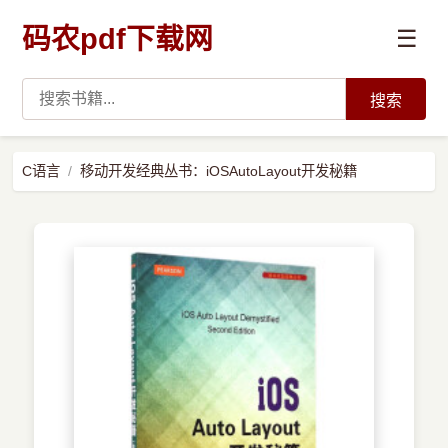
码农pdf下载网
☰
搜索
高薪必读
C语言
移动开发经典丛书：iOSAutoLayout开发秘籍
数据科学与人工智能
›
Python
›
Java
›
前端开发
›
系统编程