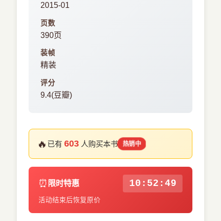
2015-01
页数
390页
装帧
精装
评分
9.4(豆瓣)
🔥
603
已有
人购买本书
热销中
⏰
10:52:49
限时特惠
活动结束后恢复原价