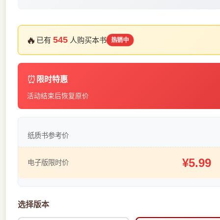
🔥
545
已有
人购买本书
热销中
⏰
限时特惠
活动结束后恢复原价
纸质书参考价
¥5.99
电子版限时价
选择版本