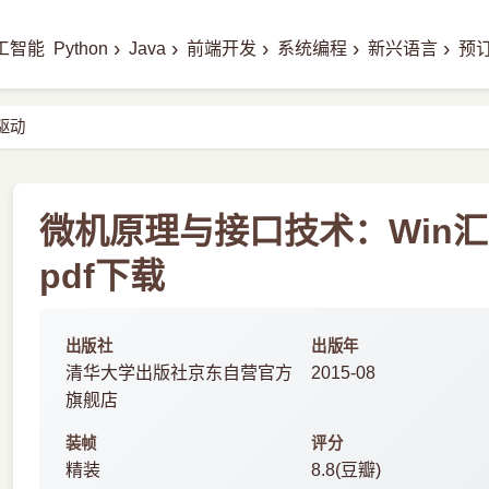
›
›
›
›
›
工智能
Python
Java
前端开发
系统编程
新兴语言
预
驱动
微机原理与接口技术：Win
pdf下载
出版社
出版年
清华大学出版社京东自营官方
2015-08
旗舰店
装帧
评分
精装
8.8(豆瓣)