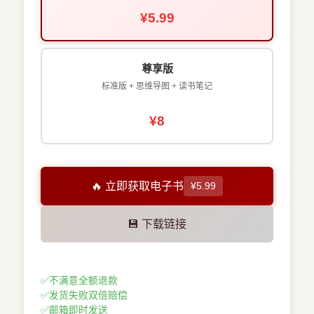
¥5.99
尊享版
标准版 + 思维导图 + 读书笔记
¥8
🔥 立即获取电子书
¥5.99
💾 下载链接
✅
不满意全额退款
✅
发货失败双倍赔偿
✅
邮箱即时发送