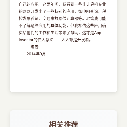
附录B AppInventor2指令
高等专科学校等。同时麻省理工学院和Google中国
自己的应用。这两年间，我看到一些非计算机专业
附录C 常用ActivityStarter查询
大学一直支持App Inventor 在中国的推广和发展，
的网友开发出了一些特别的应用，如电阻查询、税
附录D AppInventor网络资源
在2013年和2014年举办了多期暑期班，并为国内
控发票验证、交通事故赔偿计算器等。尽管我可能
参考文献
使用者专门搭建了备用服务器
不了解这些应用的具体功能，但我相信这些应用确
（http://contest.appinventor.mit.edu/），同时为推
实给他们的工作和生活带来了帮助，这才是App
广App Inventor的使用，MIT于2014年9月14日推
Inventor的伟大意义——人人都是开发者。
出中文版本（含简体、繁体）。
编者
当然，编写程序究竟是英文好还是中文好，还
2014年9月
有待实践，本书仍以英文原版介绍为主。
?小窍门☆
AI两个版本的区别
功能区别：AI1由于官方不再开发，所以新组件
没有AI2多。
代码编辑器（Block Editor）的区别：AI1是基
于Java Web Start的代码编辑器，所以开发者必须
安装JRE，而AI2完全基于浏览器，开发者除了浏览
器不需要额外安装任何软件。
相关推荐
?注意? 两个版本的代码不兼容，也就是在