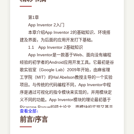
第3章 多媒体应用
3.1微电影
3.2电影墙
第1章
3.3练耳
App Inventor 2入门
3.4语音输入
本章介绍App Inventor 2的基础知识、环境搭
3.5摇一摇报时
建及界面，为后面的应用开发打下基础。
1.1 App Inventor 2基础知识
第4章 传感器和蓝牙应用
App Inventor是一款基于Web、面向没有编程
4.1贪吃球
经验的初学者的Android应用开发工具。它最初是谷
4.2图书扫描
歌实验室（Google Lab）2009年开始，由麻省理
4.3开机画面
工学院（MIT）的Hal Abelson教授主导的一个实验
4.4蓝牙猜拳
项目。与传统的代码编程不同，App Inventor中程
4.5手机遥控机器人
序是通过可视化的指令模块来实现的，并用模块定
义不同的功能。App Inventor模块的理论最初基于
第5章 动画游戏应用
Ricarose Roque的硕士论文，而模块的实现又基于
查看全部↓
5.1打地鼠
另一位MIT教育项目负责人Eric Klopfer创造的
前言/序言
5.2弹球
StarLogo模拟程序。2010年12月5日App Inventor
5.3打飞机
对外公测。2012年1月1日谷歌由于业务发展调整，