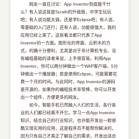
5.4拼图
将该项目移交给麻省理工学院移动学习中心（MIT
网友一直在讨论：App Inventor到底能干什
5.52048
Center for Mobile Learning），由麻省理工学院在
么？有人说这就是Scrath的升级版，中学生玩玩
MIT开源协议下开放该项目的源代码，并提供一个
吧；有人说功能太弱，还是学Eclipse吧；有人说，
第6章 网络应用
可供公共访问的云端开发环境。2012年3月4日，
零基础的入门还行；还有人说，功能很强大，我的
6.1浏览器
MIT App Inventor开放使用。2013年12月，麻省理
应用已经上架了。这些看法都只代表了App
6.2街景地图
工学院推出了新的App Inventor版本——App
Inventor的一方面。图形化的界面、云积木的方
6.3JavaScript交互
Inventor 2（以下简称AI2）和新的App Inventor官
式，的确十分便利，尤其是对于非计算机专业、没
6.4ActivityStarter
方网站。之前的版本称为App Inventor Classic或
有编程基础的读者来说，上手很容易。利用App
6.5TinyWebDB
App Inventor 1（以下简称AI1），而且目前已经停
Inventor，你可以两分钟做出一个WAP客户端，5分
止对App Inventor 1提供技术支持。本书是以App
钟做出一个播放器；若是使用Eclipse，可能需要花
第7章 数据交互应用
Inventor 2为基础进行编写的。
费一个月的时间。与此同时，App Inventor的源码
7.1天气预报
几乎在App Inventor上线的同时，国内的IT界
是开源的，如果你的编程技术非常棒，你可以开发
7.2校园新闻
和教育界就注意到了这一新的Android应用开发工
出一个组件，方便更多的网友。
7.3注册登录
具，越来越多的中高级院校将App Inventor作为非
如今，智能手机已然融入人们的生活，各行各
7.4上传下载
计算机专业的选修课程，如浙江师范大学附属中
业的人们都已经离不开它。学习一点App Inventor
7.5聊天室
学、汕头大学、中山大学、四川文理学院、芜湖职
知识，结合自己的行业知识，也许能开发出一款很
业科技学院、淄博职业学院、江西师范大学、哈尔
酷又很实用的应用，这是程序员不能帮你解决的，
附录A AppInventor2组件
滨工程大学、深圳信息职业技术学院、马鞍山师范
因为只有自己才真正了解自己的需求，开发出适合