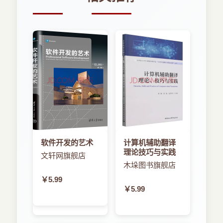
AI1中导出的项目，不可以直接导入AI2中，两者的
模拟器也不兼容。
1.2 App Inventor 2环境搭建
由于AI2是完全基于浏览器开发安卓应用的（也
叫做云端开发），只要你能访问AI2云端官方服务器
http://ai2.appinventor.mit.edu（由于受Google插件
影响，国内经常无法访问，可访问备用服务器
http://contest.appinventor.mit.edu/)，再通过以下
三种方式，就可以快速开发一个安卓应用。
?提示
尽管App Inventor 2官方是在线开发软件，但
软件开发的艺术
计算机辅助翻译
由于是开源软件，一些程序员也开发出了离线开发
理论技巧与实践
文轩网旗舰店
包，即没有互联网时，本地也可使用。由于离线包
木垛图书旗舰店
并非官网推出，本书不再介绍，有需要者可自行下
￥5.99
载。
￥5.99
方式一：使用安卓设备（安卓手机或平板电
脑）和无线网络进行开发（强烈推荐）
这种方式不需要你在计算机上下载任何额外的