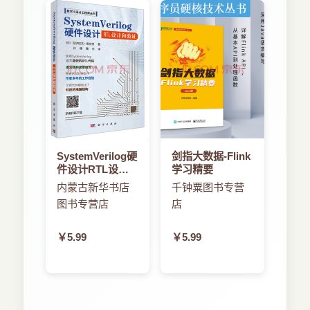
软件，而是直接在云端服务器上开发，并通过在安
卓设备上安装MIT App Inventor Companion配套
App进行实时调试，如图1-1所示。
……
SystemVerilog硬
剑指大数据-Flink
件设计RTL设计
学习精要
和验证
内蒙古新华书店
千钟粟图书专营
图书专营店
店
￥5.99
￥5.99