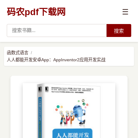
码农pdf下载网
☰
搜索
高薪必读
函数式语言
人人都能开发安卓App：AppInventor2应用开发实战
数据科学与人工智能
›
Python
›
Java
›
前端开发
›
系统编程