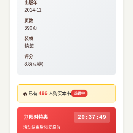
出版年
2014-11
页数
390页
装帧
精装
评分
8.8(豆瓣)
🔥
486
已有
人购买本书
热销中
⏰
20:37:49
限时特惠
活动结束后恢复原价