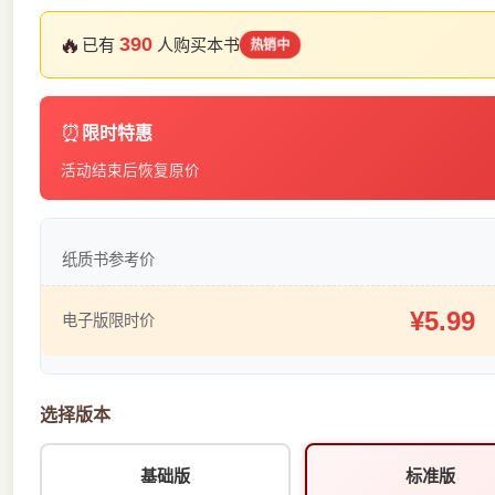
🔥
390
已有
人购买本书
热销中
⏰
限时特惠
活动结束后恢复原价
纸质书参考价
¥5.99
电子版限时价
选择版本
基础版
标准版