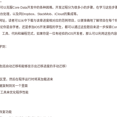
序。
克服Core Data开发中的各种困难。开发过程分为很多小的步骤，在学习这些步
以及同Dropbox、StackMob、iCloud的集成等。
供了网址，读者可以从中下载与该章进度相对应的范例项目，以便准确地了解项目在每个
是自学者，还是参加iOS开发课程的学生，都可以通过这些题目来进一步探索Core 
巧、工具、代码和编程范式，如果你是一位有经验的iOS开发者，那么可以利用这些
学到：
包括自动迁移和能够显示出迁移进度的手动迁移）
区里，然后在程序运行时将其加载进来
据复制到另一个里面
s等工具来优化程序性能
据恢复功能