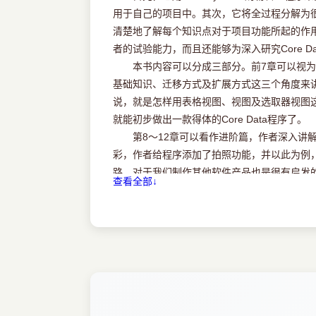
2.8 创建NSManagedObject的子类
用于自己的项目中。其次，它将全过程分解为
2.9 Scalar Properties for Primitive Data T
清楚地了解每个知识点对于项目功能所起的作
2.10 代码片段：demo方法
者的试验能力，而且还能够为深入研究Core D
2.11 创建托管对象
本书内容可以分成三部分。前7章可以视为基础篇
2.12 后端SQL的可见性
基础知识、迁移方式及扩展方式这三个角度来讲解C
2.13 获取托管对象
说，就是怎样用表格视图、视图及选取器视图这三种
2.14 删除托管对象
就能初步做出一款得体的Core Data程序了。
2.15 小结
第8～12章可以看作进阶篇，作者深入讲解
2.16 习题
彩，作者给程序添加了拍照功能，并以此为例
路，对于我们制作其他软件产品也是很有启发
查看全部↓
最后4章应该算是扩展篇，通过与各种网络框
第3章托管对象模型的迁移
Core Data应用程序的品质。虽说作者是以Dr
3.1 修改托管对象模型
成起来。
3.2 添加模型版本
在翻译过程中，我得到了机械工业出版社华章公
3.3 轻量级的迁移方式
议。
3.4 默认的迁移方式
由于时间仓促，译者水平有限，错误与疏漏
3.5 通过迁移管理器来迁移数据
http://agilemobidev.com/eastarlee/book/learn
3.6 小结
https://github.com/jeffreybaoshenlee/IT-Ter