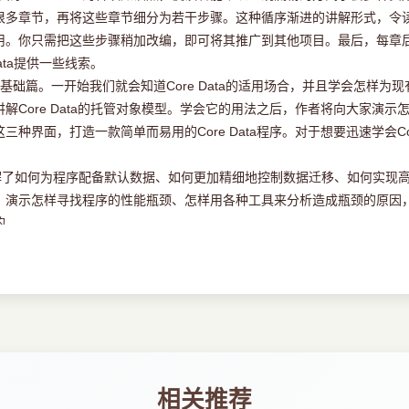
很多章节，再将这些章节细分为若干步骤。这种循序渐进的讲解形式，令
ypes选项
用。你只需把这些步骤稍加改编，即可将其推广到其他项目。最后，每章
ata提供一些线索。
。一开始我们就会知道Core Data的适用场合，并且学会怎样为现有程
ore Data的托管对象模型。学会它的用法之后，作者将向大家演示怎样
界面，打造一款简单而易用的Core Data程序。对于想要迅速学会Cor
了如何为程序配备默认数据、如何更加精细地控制数据迁移、如何实现高
，演示怎样寻找程序的性能瓶颈、怎样用各种工具来分析造成瓶颈的原因
的。
架相集成，我们能够优雅地实现数据备份、数据恢复、多台设备间的数
opbox、iCloud及StackMob为例来讲解的，但大家也可以用类似的方式把
司诸位编辑与工作人员的帮助，在此深表谢意，还要感谢goldlion及C
之处在所难免，敬请各位读者批评指正。你可发邮件至
eastarstormlee
ing-core-data-for-ios/?variant=zh-hans
网页留言。如果对某些术语的翻
相关推荐
ms-EN-CN/issues
一起讨论。