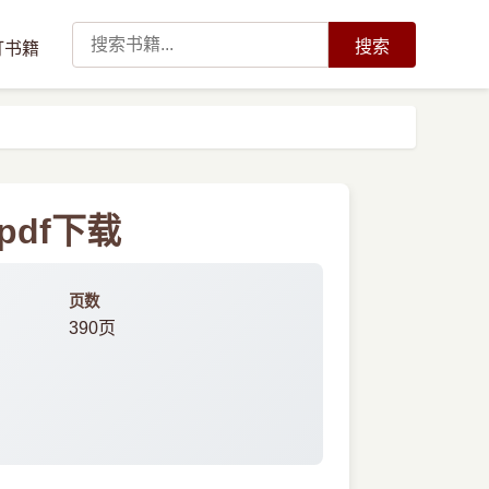
搜索
订书籍
pdf下载
页数
390页