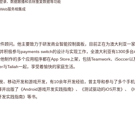
号登录、数据散播和去除重复数据等功能
同Web服务相集成
的资深分析软件顾问。他主要致力于研发商业智能控制面板，目前正在为澳大利亚一
，并积极参与payments switch的设计与实现工作，全澳大利亚有1300多台A
个应用程序都在App Store上架，包括Teamwork、iSoccer以及最近出品
er与Taliah一起，享受着愉快的家庭生活。
发、移动开发和游戏开发，有10余年开发经验，曾主导和参与了多个手
版了《Android游戏开发实践指南》、《测试驱动的iOS开发》、《HT
应用开发实践指南》等书。