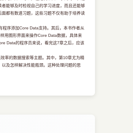
读者能够及时检视自己的学习进度，而且还能够
后面都有数道习题，这些习题不仅有助于培养读
序添加Core Data支持。其后，本书作者从
用图形界面来操作Core Data数据，具体来
e Data的程序员来说，看完这7章之后，应该
效率的数据搜索等主题。其中，第10章尤为精
，以及怎样解决性能瓶颈。这种处理问题的思
据同步以及多人协作等功能，从而进一步提高
Core Data程序与其他的云端硬盘或网络服务集
henGe两位友人对术语翻译工作所提的建
@gmail.com
与我联系，也可访问
译有意见或建议，欢迎来