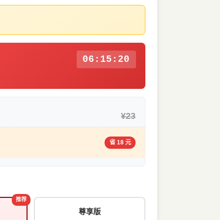
06:15:19
¥23
省 18 元
推荐
尊享版