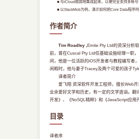
■ 与iCloud稳固地集成起来，以便完全支持多帐
■ 以StackMob为例，演示如何把Core Data程序
作者简介
Tim Roadley ,
Emite Pty Ltd
前，曾在Cuscal Pty Ltd任基础设施经理一职
间，他是一位活跃的iOS开发者与教程编写者，他制作的多
闲暇时，他与妻子Tracey及两个可爱的孩子Tyl
译者简介
爱飞翔 资深软件开发工程师，擅长Web开
业余爱好文学和历史，有一定的文学造诣。翻译并出
开发》、《NoSQL精粹》和《JavaScript
目录
译者序