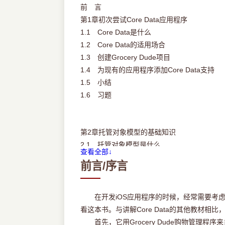
前 言
第1章初次尝试Core Data应用程序
1.1 Core Data是什么
1.2 Core Data的适用场合
1.3 创建Grocery Dude项目
1.4 为现有的应用程序添加Core Data支持
1.5 小结
1.6 习题
第2章托管对象模型的基础知识
2.1 托管对象模型是什么
查看全部↓
2.2 添加托管对象模型
前言/序言
2.3 实体
2.4 属性
2.5 Integer 16、Integer 32与Integer
在开发iOS应用程序的时候，经常需要考虑怎样
2.6 单精度浮点数与双精度浮点数
看这本书。与讲解Core Data的其他教材相
2.7 属性的各种设置选项
首先，它用Grocery Dude购物管理程