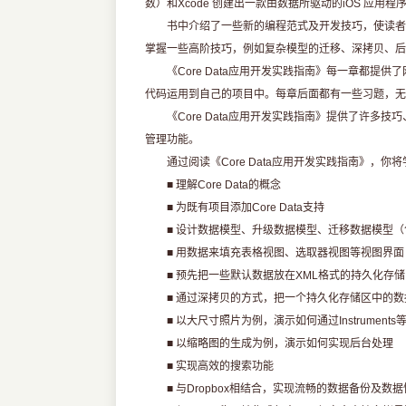
数）和Xcode 创建出一款由数据所驱动的iOS 应用程
书中介绍了一些新的编程范式及开发技巧，使读者可以
掌握一些高阶技巧，例如复杂模型的迁移、深拷贝、后台处理，
《Core Data应用开发实践指南》每一章都提
代码运用到自己的项目中。每章后面都有一些习题，无论你
《Core Data应用开发实践指南》提供了许多技
管理功能。
通过阅读《Core Data应用开发实践指南》，你将
■ 理解Core Data的概念
■ 为既有项目添加Core Data支持
■ 设计数据模型、升级数据模型、迁移数据模型（
■ 用数据来填充表格视图、选取器视图等视图界面
■ 预先把一些默认数据放在XML格式的持久化存储
■ 通过深拷贝的方式，把一个持久化存储区中的数
■ 以大尺寸照片为例，演示如何通过Instrument
■ 以缩略图的生成为例，演示如何实现后台处理
■ 实现高效的搜索功能
■ 与Dropbox相结合，实现流畅的数据备份及数