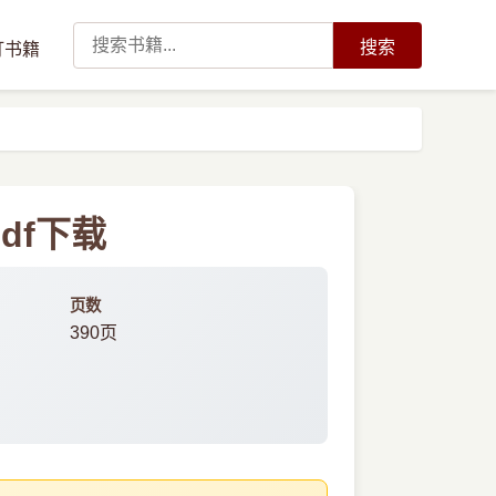
搜索
订书籍
df下载
页数
390页