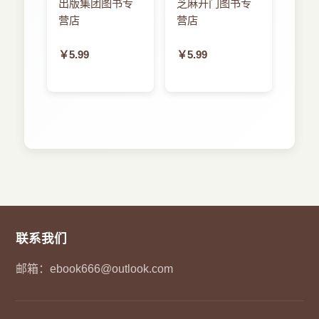
出版集团图书专
芝麻开门图书专
199 什么是Wi-Fi
营店
营店
200 项目12：你好，Wi-Fi！
203 总结
￥5.99
￥5.99
第7章 无组织状态网络
207 所需材料
209 会话与信息
209 广播信息
214 项目13：有毒化学物质报告器
228 定向信息
230 项目14：无线中继太阳能电池数据
239 总结
第8章 定位物体的方法
243 所需材料
联系我们
245 网络定位和物理定位
248 确定距离
邮箱：
ebook666@outlook.com
248 项目15：红外远程测距仪
250 项目16：超声波测距范例
253 项目17：使用XBee读取接收信号的强度