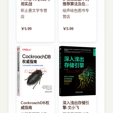
118 项目7：联网空气质量计量仪
用实战
推荐算法及在线
130 嵌入式模块的编程和异常检测工具
行为研究
昕止惠文学专营
绘声绘色图书专
136 总结
店
营店
第5章 实时通信
139 所需材料
￥5.99
￥5.99
140 交互系统和反馈循环
140 传输控制协议：套接字和会话
141 项目8：联网弹球
153 服务器
163 总结
第6章 无线通信
167 所需材料
169 无线连接的适用性
169 无线连接的两种方式
170 红外收发器工作方式
173 项目9：数码相机的红外控制
177 项目10：双工无线电传输
CockroachDB权
深入浅出存储引
189 项目11：蓝牙收发器
威指南
擎-文小飞
199 购买无线电