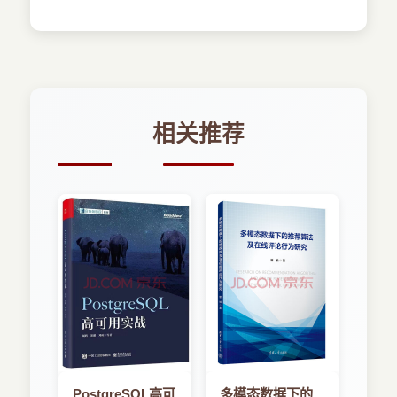
048 复杂对话
049 项目2：Monski Pong
059 流控制
060 项目3：无线Monski Pong
064 项目4：蓝牙协议
068 总结
相关推荐
第3章 一个更加复杂的网络
072 所需材料
073 网络地图和地址
078 客户、服务器、信息协议
085 项目5：网络猫
100 组合起来
104 总结
第4章 连接因特网的微控制器
108 所需材料
109 网络模块介绍
111 项目6：你好，因特网！
118 嵌入式网络客户端应用
PostgreSQL高可
多模态数据下的