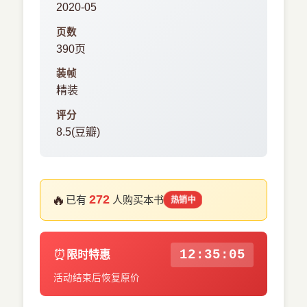
2020-05
页数
390页
装帧
精装
评分
8.5(豆瓣)
🔥
272
已有
人购买本书
热销中
⏰
12:35:05
限时特惠
活动结束后恢复原价