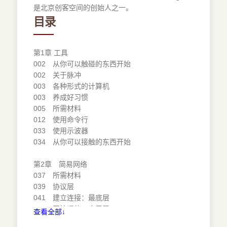
是北京创客空间的创始人之一。
目录
第1章 工具
002 从你可以触碰的东西开始
002 关于脉冲
003 各种形式的计算机
003 养成好习惯
005 所需材料
012 使用命令行
033 使用示波器
034 从你可以接触的东西开始
第2章 简易网络
037 所需材料
039 协议层
041 建立连接：最底层
044 开始通信：应用层
查看全部↓
045 项目1：串口RGB LED的键盘控制