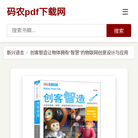
码农pdf下载网
☰
搜索
高薪必读
新兴语言
创客智造让物体拥有“智慧”的物联网创意设计与应用
数据科学与人工智能
›
Python
›
Java
›
前端开发
›
系统编程