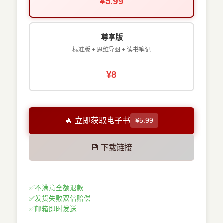
¥5.99
尊享版
标准版 + 思维导图 + 读书笔记
¥8
🔥 立即获取电子书
¥5.99
💾 下载链接
✅
不满意全额退款
✅
发货失败双倍赔偿
✅
邮箱即时发送