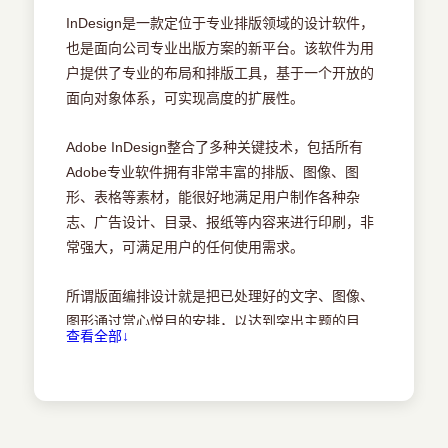
1.3 InDesign 2020辅助工具 /9
InDesign是一款定位于专业排版领域的设计软件，
也是面向公司专业出版方案的新平台。该软件为用
1.3.1 参考线 /10
户提供了专业的布局和排版工具，基于一个开放的
面向对象体系，可实现高度的扩展性。
1.3.2 标尺 /11
Adobe InDesign整合了多种关键技术，包括所有
1.3.3 网格 /12
Adobe专业软件拥有非常丰富的排版、图像、图
形、表格等素材，能很好地满足用户制作各种杂
1.4 版面设置 /13
志、广告设计、目录、报纸等内容来进行印刷，非
常强大，可满足用户的任何使用需求。
1.4.1 页面和跨页 /13
所谓版面编排设计就是把已处理好的文字、图像、
1.4.2 主页 /14
图形通过赏心悦目的安排，以达到突出主题的目
查看全部↓
的。因此，在编排期间文字处理是影响创作发挥和
1.4.3 页码和章节 /14
工作效率的重要环节，能否灵活处理文字非常关
键，InDesign在这方面的优越性表现得淋漓尽致。
1.5 文档的简单操作 /15