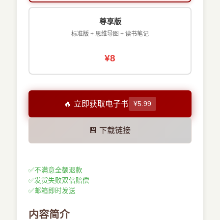
尊享版
标准版 + 思维导图 + 读书笔记
¥8
🔥 立即获取电子书
¥5.99
💾 下载链接
✅
不满意全额退款
✅
发货失败双倍赔偿
✅
邮箱即时发送
内容简介