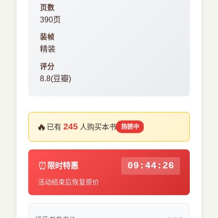
页数
390页
装帧
精装
评分
8.8(豆瓣)
🔥
245
已有
人购买本书
热销中
⏰
09:44:26
限时特惠
活动结束后恢复原价