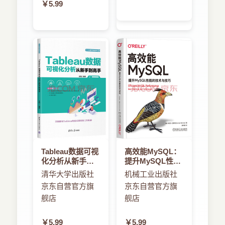
￥5.99
本书面向InDesign的初、中级用户，采用由浅入
课后项目练习 /28
深、循序渐进的讲述方法，内容丰富。
第2章 粽子包装设计——图形与路径的基本操作
1.本书案例丰富，讲解极为详细，为的是能让读者
深入理解、灵活运用。
案例精讲 粽子包装设计
2.每个案例都是经过编者精心挑选的，可以引导读
2.1 绘制基本图形 /37
者发挥想象力，调动学习的积极性。
2.1.1 绘制矩形 /37
3.案例实用，技术含量高，与实践紧密结合。
2.1.2 绘制椭圆 /38
Tableau数据可视
高效能MySQL：
4.配套资源丰富，方便教学。
化分析从新手到
提升MySQL性能
高手
的技术与技巧
2.1.3 绘制星形 /40
清华大学出版社
机械工业出版社
海量的电子学习资源和素材
京东自营官方旗
京东自营官方旗
2.2 路径的基本操作 /41
舰店
舰店
本书附带大量的学习资料和视频教程，下面截图给
出部分概览。
2.2.1 认识路径与其他图形工具 /41
￥5.99
￥5.99