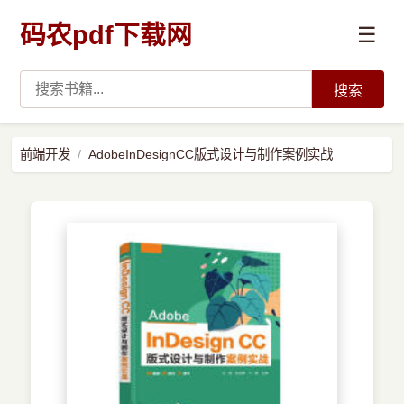
码农pdf下载网
☰
搜索
高薪必读
前端开发
AdobeInDesignCC版式设计与制作案例实战
数据科学与人工智能
›
Python
›
Java
›
前端开发
›
系统编程