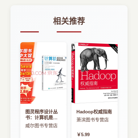
1.5.1 打开文档 /15
本书内容
1.5.2 置入文本文件 /16
相关推荐
本书以学以致用为写作出发点，系统并详细地讲解
1.6 保存文档和模板 /17
了InDesign排版软件的使用方法和操作技巧。
1.6.1 保存文档与保存模板 /17
全书共分7章，包括企业名片设计——InDesign 基
础操作，粽子包装设计——图形与路径的基本操
1.6.2 以其他格式保存文件 /18
作，西餐厅宣传单页设计——图片与页面处理，小
说书籍封面设计——文字的处理，旅游杂志内页设
1.7 对象的基本操作 /18
计——图文混排与段落文本，简约台历设计——设
置制表符和表，课程设计。
1.7.1 选择对象 /18
本书内容几乎覆盖了InDesign全部工具、命令的相
1.7.2 编辑对象 /20
图灵程序设计丛
Hadoop权威指南
关功能，既适合广大初学InDesign 2020的用户使
书：计算机是怎
萧滨图书专营店
用，也可作为各类高等院校相关专业的教材。
1.7.3 编组 /26
样跑起来的
威尔图书专营店
￥5.99
本书特色
1.7.4 锁定对象 /27