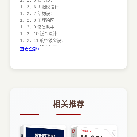
1．2．5 模具设计
1．2．6 阴阳模设计
1．2．7 结构设计
1．2．8 工程绘图
1．2．9 修复助手
1．2．10 钣金设计
1．2．11 航空钣金设计
1．2．12 钣金加工
查看全部↓
1．2．13 线架与曲面设计
1．2．14 复合材料设计
1．3 曲面造型模组
1．3．1 自由网络曲面造型
1．3．2 创成式曲面设计
1．3．3 实时渲染
1．3．4 数字化外形编辑器
1．3．5 快速曲面重建
相关推荐
1．3．6 汽车A级曲面造型
1．3．7 汽车白车身接合设计
1．4 数控加工模组
1．4．1 车削加工
1．4．2 2轴半铣削加工