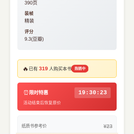
390页
装帧
精装
评分
9.3(豆瓣)
🔥
319
已有
人购买本书
热销中
⏰
19:30:23
限时特惠
活动结束后恢复原价
¥23
纸质书参考价