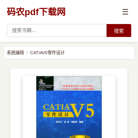
码农pdf下载网
☰
搜索
高薪必读
系统编程
CATIAV5零件设计
数据科学与人工智能
›
Python
›
Java
›
前端开发
›
系统编程