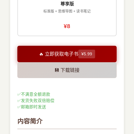
尊享版
标准版 + 思维导图 + 读书笔记
¥8
🔥 立即获取电子书
¥5.99
💾 下载链接
✅
不满意全额退款
✅
发货失败双倍赔偿
✅
邮箱即时发送
内容简介