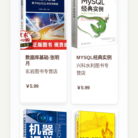
1．4．3 曲面加工
1．4．4 高级加工
1．4．5 NC加工检查
1．4．6 STL快速成型
1．5 工程分析模组
1．5．1 变形装配公差分析
1．5．2 高级风格工具
……
数据库基础-张明
MYSQL经典实例
月
兴科水利图书专
第2章 CATLA V5操作环境
玄岩图书专营店
第3章 草图设计
营店
第4章 零件设计
￥5.99
￥5.99