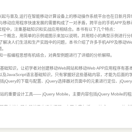
起与普及,运行在智能移动计算设备上的移动操作系统平台也在日新月异地
与移动应用程序快速发展的需要构成了一对矛盾，跨平台的手机APP及移
过程中，注重基础知识和实战应用相结合。本书有以下几个特点：
每一个概念，用简单的示例或图示来加以说明，并用短小的典型示例进行分
为了解决人们生活和生产实践中的问题，本书介绍了许多手机APP及移动W
题。
识和一般编程思想有机结合，对典型例题进行了详细的分析解释。
的基础知识，让初学者对创建移动Web网站和移动Web APP应用程序有基
术以及JavaScript语言基础知识，只有掌握好这些基础内容，才能为后面
jQuery的下载与配置、jQuery选择器对页面中的元素进行定位、jQuery
重要设计工具—— jQuery Mobile，主要内容包括jQuery Mob
术，实现客户端与服务器端异步通信问题，主要内容包括Ajax技术、JSON
数据库进行读/写数据的操作方法，并详细介绍了编写一个网络在线记事本
跨平台手机APP的应用程序框架，把Web前端程序包装成一个跨平台的手机A