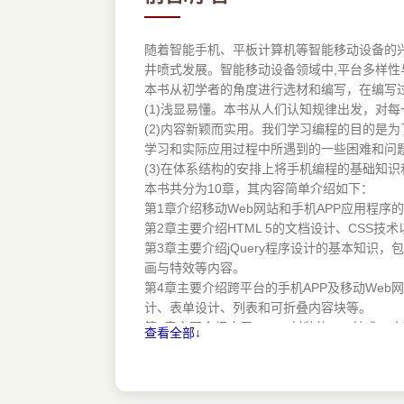
22 CSS技术简介
221 CSS的基本语法和用法
222 CSS的选择器
随着智能手机、平板计算机等智能移动设备的兴
井喷式发展。智能移动设备领域中,平台多样性
23 JavaScript语言基础
本书从初学者的角度进行选材和编写，在编写
231 JavaScript语法简介
(1)浅显易懂。本书从人们认知规律出发，对
232 JavaScript系统内置函数
(2)内容新颖而实用。我们学习编程的目的是
233 JavaScript自定义函数
学习和实际应用过程中所遇到的一些困难和问
234 JavaScript事件
(3)在体系结构的安排上将手机编程的基础知
235 JavaScript操作HTML DOM对象
本书共分为10章，其内容简单介绍如下：
第1章介绍移动Web网站和手机APP应用程序
习题
第2章主要介绍HTML 5的文档设计、CSS技
第3章主要介绍jQuery程序设计的基本知识，包括
第3章jQuery设计基础
画与特效等内容。
第4章主要介绍跨平台的手机APP及移动Web网站的
31 jQuery概述
计、表单设计、列表和可折叠内容块等。
311 jQuery简介
第5章主要介绍应用jQuery封装的Ajax技
查看全部↓
312 jQuery代码的编写
第6章主要介绍移动APP怎样实现对远程网络
第7章主要介绍应用PhoneGap技术，编写
32 jQuery方法