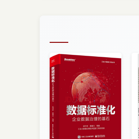
33 jQuery选择器
第8章主要介绍移动Web的一个jQuery应
面布局，调用后台数据库完成所选择衣服的价
331 jQuery的基本选择器
第9章主要介绍应用百度地图API设计地图展
332 jQuery的层次选择器
第10章详细介绍瀑布流的设计思路和设计方法
333 jQuery的过滤选择器
本书适合具有初步网页设计与编程经验，并对开
334 jQuery的表单选择器
移动网站开发的初学者。
笔者的联系方式如下：
34 jQuery事件处理
E_mail：zsm112233@163com；作者空间：http
341 事件与事件处理
本书例题源程序可以在中国铁道出版社网站(http://ww
342 jQuery的鼠标事件
资料下载、习题解答及电子课件，以帮助读者
343 $each()方法的循环遍历算法
编者2017年4月
35 jQuery自定义插件
351 jQuery自定义插件规范
352 封装jQuery对象级的插件
353 定义类级别插件
354 使用jQuery UI插件