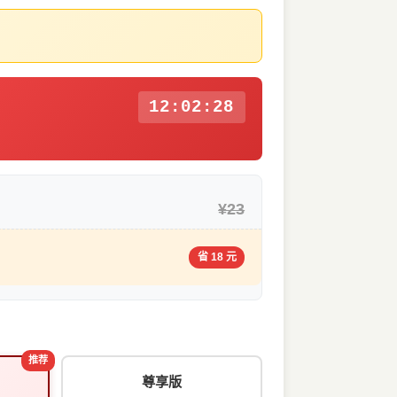
12:02:28
¥23
省 18 元
推荐
尊享版