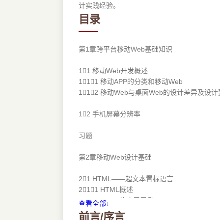
计实践经验。
目录
第1章跨平台移动Web基础知识
11 移动Web开发概述
111 移动APP的分类和移动Web
112 移动Web与桌面Web的设计差异及设
12 手机屏幕分辨率
习题
第2章移动Web设计基础
21 HTML——超文本置标语言
211 HTML概述
212 HTML的应用示例
查看全部↓
前言/序言