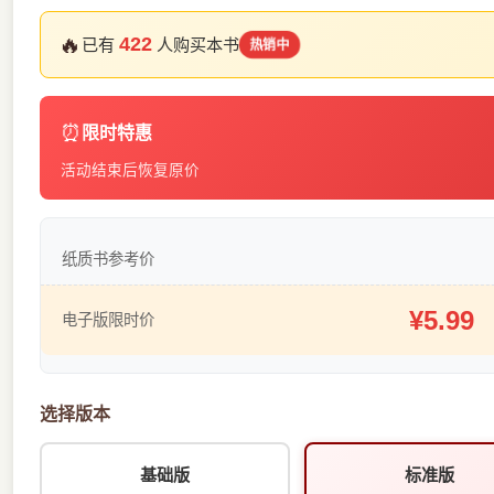
🔥
422
已有
人购买本书
热销中
⏰
限时特惠
活动结束后恢复原价
纸质书参考价
¥5.99
电子版限时价
选择版本
基础版
标准版