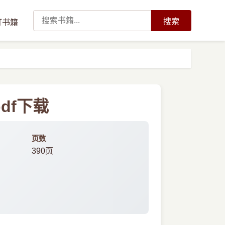
搜索
订书籍
df下载
页数
390页