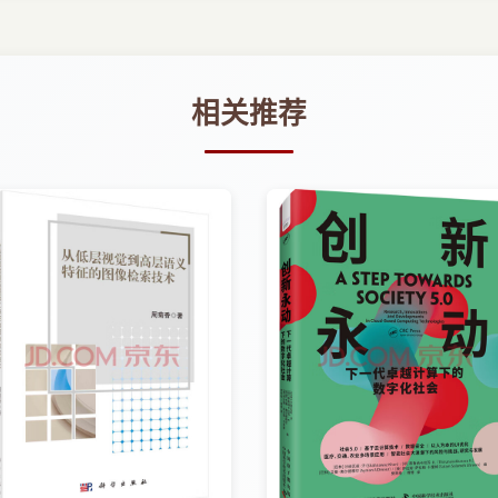
用的综合实例。在该实例中把复杂的综合问题拆解成多个功能单一的较小问题，
格计算等方法。
相关推荐
现、搜索、定位、路线规划等应用程序设计的方法。
。
发移动网站和手机APP有兴趣的读者学习，不要求读者拥有在移动应用和
://1140793510qzoneqqcom/2。
wtdpresscom/51eds/)或作者网站空间(http://1140793510
学习。