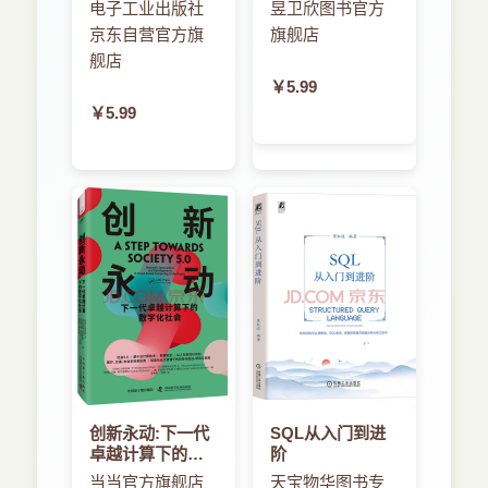
iOS应用开发，尤其是iOS应用开发部分，本身包含
石
的图像检索技术
电子工业出版社
昱卫欣图书官方
实例：英文生词本 72
的知识点确实比较多，读者只有全面掌握这些内
京东自营官方旗
旗舰店
3．5．4 使用sqlite3工具 76
容，才能真正在企业iOS开发岗位上游刃有余。
舰店
3．5．5 使用SQLite Manager管理数据库 77
可能有人会觉得提纲挈领的书看上去压力没那
￥5.99
3．6 使用Core Data框架 79
么大，这其实是一个假象，如果仅凭某些提纲挈领
￥5.99
3．6．1 Core Data简介 80
的要点归纳就可以掌握一门开发技术，那只能说明
3．6．2 初始化Core Data项目 82
其悟性很好（或有很强的技术功底），如果真是这
3．6．3 设计实体模型 86
样，那么看一本全面、细致的图书应该更易理解；
3．6．4 使用Core Data实现数据的增、删、改、
反过来，如果觉得《疯狂iOS讲义》内容太多，不
查 88
容易掌握，反而希望通过某些提纲挈领的要点归纳
3．6．5 管理实体的关联关系 95
即可掌握这门开发技术，那更不现实——详细的书
实例：图书管理系统 95
都不容易掌握，仅凭一些提纲挈领的要点归纳反而
3．7 本章小结 102
能学会？
第4章 多媒体应用开发 103
写一本全面、系统的图书比写一本薄薄的书辛
4．1 音频和视频的播放 104
苦多了！如果只是写一本薄薄的书，可以随便介绍
4．1．1 使用System Sound Services播放音效
点常见的知识，加点例子就行了。但如果打算全
创新永动:下一代
SQL从入门到进
104
面、系统地讲清楚一门技术，就需要高屋建瓴地把
卓越计算下的数
阶
4．1．2 使用AVAudioPlayer播放音乐 106
握整个技术的大纲，并理清各知识点之间的关联，
字化社会
当当官方旗舰店
天宝物华图书专
4．1．3 使用MPMediaPickerController选择系统