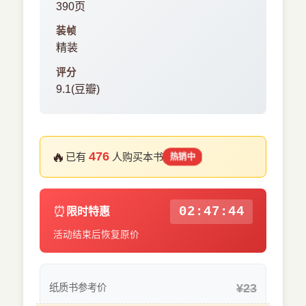
390页
装帧
精装
评分
9.1(豆瓣)
🔥
476
已有
人购买本书
热销中
⏰
02:47:43
限时特惠
活动结束后恢复原价
¥23
纸质书参考价