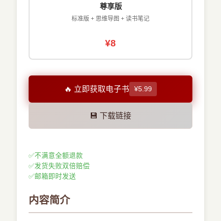
尊享版
标准版 + 思维导图 + 读书笔记
¥8
🔥 立即获取电子书
¥5.99
💾 下载链接
✅
不满意全额退款
✅
发货失败双倍赔偿
✅
邮箱即时发送
内容简介