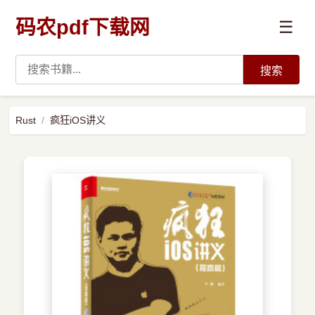
码农pdf下载网
☰
搜索
高薪必读
Rust
疯狂iOS讲义
数据科学与人工智能
›
Python
›
Java
›
前端开发
›
系统编程