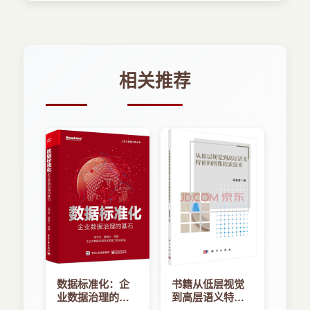
2．5 国际化文本 41
意扎扎实实地动手实践，完全可以很好地学会、掌
2．6 本章小结 43
握书中这些知识点。
第3章 iOS的数据存储 44
有些读者可能会被市面上某些薄薄的图书所吸
3．1 应用程序沙盒 45
引：他们以为阅读一本薄薄的图书更容易掌握这门
相关推荐
3．1．1 获取Documents目录 47
技术。但实际上，无论你学还是不学，技术就在那
3．1．2 获取tmp目录 47
里；无论作者写还是不写，技术就在那里。如果一
3．1．3 文件保存策略思考 47
本技术图书太过单薄，可能有以下三种情况：
3．2 应用程序参数与用户默认设置 48
?技术本身就简单，只要简单介绍即可。
3．2．1 使用Settings Bundle 48
?技术并不简单，但图书只介绍了该技术的皮
3．2．2 使用NSUserDefaults读取、保存应用程
毛，读者学起来很轻松，但实际开发时就感觉“书到
序参数 57
用时方恨少”。
3．3 属性列表 62
?技术并不简单，该图书高度概括、提纲挈领
实例：备忘录 62
地归纳该技术的要点。
3．4 对象归档和原生I/O API 66
iOS开发绝不是三言两语就可以说清的一门技
3．5 使用SQLite 3数据库 66
术，而《疯狂iOS讲义》并不打算只是提纲挈领地
3．5．1 iOS的SQLite编程 67
归纳该技术的要点，而是力求全面、细致地介绍
数据标准化：企
书籍从低层视觉
3．5．2 创建数据库和表 71
iOS开发的相关内容，包括Objective-C语法介绍和
业数据治理的基
到高层语义特征
3．5．3 使用SQL语句执行查询 71