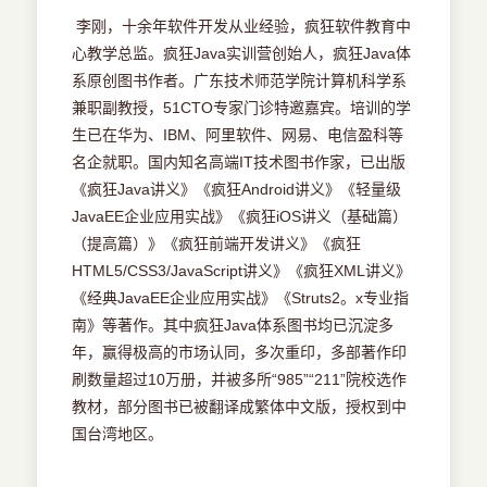
‍‍ 李刚，十余年软件开发从业经验，疯狂软件教育中
心教学总监。疯狂Java实训营创始人，疯狂Java体
系原创图书作者。广东技术师范学院计算机科学系
兼职副教授，51CTO专家门诊特邀嘉宾。培训的学
生已在华为、IBM、阿里软件、网易、电信盈科等
名企就职。国内知名高端IT技术图书作家，已出版
《疯狂Java讲义》《疯狂Android讲义》《轻量级
JavaEE企业应用实战》《疯狂iOS讲义（基础篇）
（提高篇）》《疯狂前端开发讲义》《疯狂
HTML5/CSS3/JavaScript讲义》《疯狂XML讲义》
《经典JavaEE企业应用实战》《Struts2。x专业指
南》等著作。其中疯狂Java体系图书均已沉淀多
年，赢得极高的市场认同，多次重印，多部著作印
刷数量超过10万册，并被多所“985”“211”院校选作
教材，部分图书已被翻译成繁体中文版，授权到中
国台湾地区。