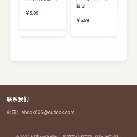
然后还需要逐个介绍每个知识点的细节。
营店
音乐 110
本书创作感言
￥5.99
实例：简单音乐播放器 111
多年过去以后，疯狂系列图书用事实证明：国
￥5.99
4．1．4 使用AVPlayer播放视频 114
内图书的质量，其实也可以很好，关键在于作者是
4．2 使用AVAudioRecorder录制音频 121
否愿意付出全部心血去创作一本图书。《疯狂
4．3 拍照和录制视频 125
Android讲义》《疯狂Java讲义》《轻量级JavaEE
4．3．1 使用UIImagePickerController拍照和录制
企业应用实战》这些图书在亚马逊、京东、当当等
视频 125
网店的销量排行榜的事实证明了国内原创图书更适
4．3．2 使用AVFoundation拍照和录制视频 130
合中国开发者。
实例：完全自定义的相机 132
但总有些人说：还是国外的书更好——这里无
4．4 使用AVFoundation生成视频缩略图 143
意贬低国外引进的优秀图书。无论国外还是国内都
4．5 本章小结 145
可以产生优秀的图书，根据区域划分图书质量本身
第5章 管理手机 146
就是简单、粗暴的。国外作者固然创作了大量优秀
联系我们
5．1 使用iOS 9新增的Contacts管理联系人 147
的技术图书，但国内同样有一些作者在努力坚持。
5．1．1 查询联系人 151
“还是国外的书好”这句话之所以有人说，无非
邮箱：
ebook666@outlook.com
5．1．2 删除联系人 154
有两个原因：
5．1．3 添加联系人 155
?从整体质量来看，国内原创的、优秀的图书
5．1．4 修改联系人 157
数量确实比国外的优秀图书数量少——因此从统计
© 2023
码农pdf下载网
- 您的在线图书馆. 保留所有权利.