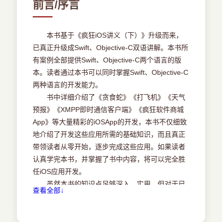
前言/序言
扫手势 11
实例：贪食蛇 13
1．3．5 使用UIPanGestureRecognizer处理拖动
本书基于《疯狂iOS讲义（下）》升级而来，
手势 19
已真正升级成Swift、Objective-C双语讲解。本书所
1．3．6 使用UILongPressGestureRecognizer处
有案例全部提供Swift、Objective-C两个语言的版
理长按手势 21
本。读者通过本书可以同时掌握Swift、Objective-C
实例：长按添加按钮 22
两种语言的开发能力。
1．4 创建和使用自定义手势处理器 24
书中详细介绍了《贪食蛇》《打飞机》《天气
1．4．1 开发自定义手势处理器 24
预报》《XMPP即时通信客户端》《疯狂软件商城
1．4．2 使用自定义手势处理器 26
App》等大量精彩的iOSApp的开发，本书不仅细致
1．5 本章小结 27
地介绍了开发这些应用所需的基础知识，而且真正
第2章 国际化 28
带领读者从零开始，逐步完成这些应用。如果读者
2．1 iOS应用国际化的基础 29
认真学完本书，并掌握了书中内容，将可以完全胜
2．1．1 iOS应用的国际化思路 29
任iOS应用开发。
2．1．2 国际化支持的语言和国家 31
虽然本书的知识点足够深入、实用，但对于已
查看全部↓
2．2 国际化界面设计文件 32
经掌握《疯狂iOS讲义（基础篇）》的读者来说，
2．3 国际化应用程序的显示名称 36
本书的知识依然很容易看懂、理解，并很容易动手
2．4 国际化图片 39
做出来。只要读者真正对书中的应用感兴趣，并愿