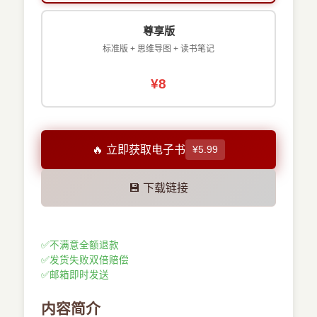
尊享版
标准版 + 思维导图 + 读书笔记
¥8
🔥 立即获取电子书
¥5.99
💾 下载链接
✅
不满意全额退款
✅
发货失败双倍赔偿
✅
邮箱即时发送
内容简介