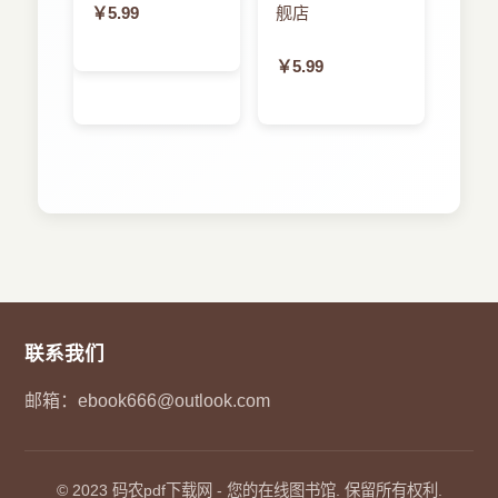
红、魏代善、谈世哲、李文秋和初航。
￥5.99
舰店
6.4.18-3编码器
6.4.23-8译码器
感谢您选择了本书，希望我们的努力对您的工作和
￥5.99
6.4.3数据选择器
学习有所帮助，也希望您将对本书的意见和建议告
6.4.4多位数值比较器
诉我们。
6.4.5全加器
6.4.6D触发器
6.4.7寄存器
6.4.8双向移位寄存器
6.4.9四位二进制加/减法计数器
6.4.10顺序脉冲发生器
6.4.11序列信号发生器
第7章ModelSim仿真
7.1ModelSim仿真工具简介
联系我们
7.2ModelSim的命令与文件
邮箱：
ebook666@outlook.com
7.3ModelSim仿真工具安装与使用
7.4典型实例：SDRAM读写控制的实现与仿真
第8章面向验证与仿真的行为描述语句
8.1验证与仿真简介
© 2023
码农pdf下载网
- 您的在线图书馆. 保留所有权利.