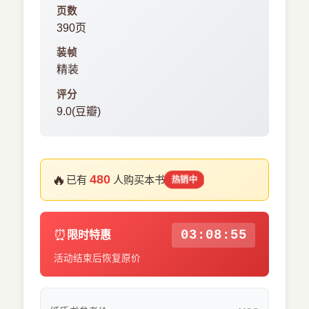
页数
390页
装帧
精装
评分
9.0(豆瓣)
🔥
480
已有
人购买本书
热销中
⏰
03:08:54
限时特惠
活动结束后恢复原价