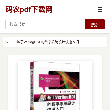
码农pdf下载网
☰
搜索
高薪必读
C++
基于VerilogHDL的数字系统设计快速入门
数据科学与人工智能
›
Python
›
Java
›
前端开发
›
系统编程