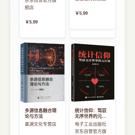
京东自营官方旗
发的要点，作者在编写过程中注重内容的侧重，使
4.8典型实例：利用Verilog HDL语言在FPGA上实现
舰店
本书具有以下特点。
LED流水灯
￥5.99
第5章面向综合的行为描述语句
￥5.99
由浅入深，循序渐进。本书在内容编排上遵循由浅
5.1可综合模型的设计
入深、由易到难的原则，基础知识与大量实例相结
5.2触发事件控制
合，边学边练。
5.3条件语句
5.4循环语句
兼顾原理，注重实用。本书侧重于实际应用，精炼
5.5任务与函数
理论讲解内容。
5.6有限状态机的设计
5.7Quartus II图形化状态机输入工具使用
实例丰富，涉及面广。本书提供了丰富的FPGA程
第6章Verilog HDL语言基础程序设计
序设计实例，内容涉及电子系统的各个领域。
6.1Verilog HDL语言实现组合逻辑电路
6.2Verilog HDL语言实现时序逻辑电路
本书由高敬鹏、武超群、左伟平编著。其中，第
6.3Verilog HDL语言的代码风格
1~5章由哈尔滨工程大学高敬鹏编写，第7~11章由
6.3.1Verilog HDL语言的基本原则
多源信息融合理
统计信仰：驾驭
黑龙江工程学院武超群编写，第6章由左伟平编
论与方法
无序世界的元认
6.3.2Verilog HDL语言的编写规范
知
写。另外，参加本书编写的还有管殿柱、管玥、宋
6.3.3Verilog HDL语言的处理技巧
墨渊文化专营店
电子工业出版社
一兵、付本国、赵景伟、赵景波、张洪信、王献
京东自营官方旗
6.4硬件描述语言设计基础实例