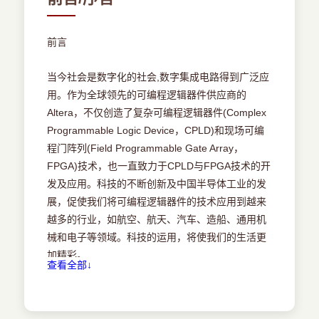
2.1QuartersⅡ基本设计流程
2.2Quarturs Ⅱ工程创建
2.3Quartus Ⅱ设计输入
前言
2.4Quartus Ⅱ编译项目
2.5Quartus Ⅱ设计文件的仿真
当今社会是数字化的社会,数字集成电路得到广泛应
2.6Quartus Ⅱ引脚分配与器件编译
用。作为全球领先的可编程逻辑器件供应商的
2.7Quartus Ⅱ器件编程
Altera，不仅创造了复杂可编程逻辑器件(Complex
2.8Quartus Ⅱ固化程序到外部存储器
Programmable Logic Device，CPLD)和现场可编
2.9Quartus Ⅱ其他操作
程门阵列(Field Programmable Gate Array，
第3章Quartus Ⅱ软件进阶设计
FPGA)技术，也一直致力于CPLD与FPGA技术的开
3.1Quartus Ⅱ参数化宏功能模块及其使用方法
发及应用。科技的不断创新及中国半导体工业的发
3.2SignalTap Ⅱ在线逻辑分析仪的使用方法
展，促使我们将可编程逻辑器件的技术应用到越来
3.2.1SignalTap Ⅱ介绍
越多的行业，如航空、航天、汽车、造船、通用机
3.2.2使用SignalTap Ⅱ操作流程
械和电子等领域。科技的运用，将使我们的生活更
3.2.3SignalTap Ⅱ逻辑分析仪的使用
加精彩。
查看全部↓
3.3典型实例：正弦波发生器及SignalTap Ⅱ的使用
第4章Verilog HDL语言概述
本书结合Verilog HDL硬件描述语言，以Altera公司
4.1硬件描述语言的概念
的Quartus Ⅱ软件作为CPLD/FPGA软件设计工