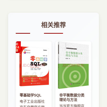
4.2Verilog HDL的产生与发展
具，详细介绍了CPLD/FPGA软/硬件系统的设计方
4.3Verilog HDL语言的魅力
法和开发过程。
4.3.1Verilog HDL语言与VHDL语言的比较
4.3.2Verilog HDL与C语言的比较
本书以Quartus Ⅱ软件开发环境为背景，介绍
相关推荐
4.3.3Verilog HDL的应用
CPLD/FPGA产品开发的完整解决方案。本书共11
4.4采用Verilog HDL设计复杂数字电路的优点
章，分别从FPGA硬件设计、Quartus Ⅱ软件设计
4.5Verilog HDL程序设计模式
和硬件描述语言设计等三个方面进行阐述，主要内
4.6Verilog HDL程序基本结构
容包括可编程逻辑器件基础、Quartus Ⅱ基本设计
4.6.1Verilog HDL程序入门
操作、Quartus Ⅱ软件进阶设计、Verilog HDL语言
4.6.2模块的框架
概述、面向综合的行为描述语句、Verilog HDL语言
4.6.3Verilog HDL语言的描述形式
基础程序设计、基于QuartusⅡ的ModelSim仿真、
4.7Verilog HDL语言基本要素
面向验证与仿真的行为描述语句、系统任务、编译
4.7.1标志符与注释
预处理与仿真激励、外设接口设计和综合系统设计
4.7.2数字与逻辑数值
等，最后通过丰富的工程实例，将CPLD/FPGA开
4.7.3数据类型
发语言、开发思想与工程实现完美结合。
4.7.4常用运算符
零基础学SQL
非平衡数据分类
为了帮助初学者迅速入门，提高对电子系统设计的
4.7.5Verilog HDL语言的赋值
理论与方法
电子工业出版社
兴趣与爱好，并能在短时间内掌握电子系统设计开
4.7.6Verilog HDL语言的关键词
当当官方旗舰店