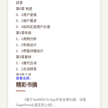
目录
第0章 构思
0．1用户是谁
0．2用户需求
0．3如何实现用户价值
第1章布局
1．1用例分析
1．2布局设计
1．3界面详细设计
第2章素材
2．1唐代古诗
2．2古诗拼音
第3章工具
查看全部↓
3．1 Apple ID+Apple Developer Program
精彩书摘
3．2Xcode
3．3Swift语言
3．3．1Swift简介
《基于Swift的iOS App开发全景扫描：诗意
SagePoet从诞生到上线》：
3．3．2Swift特点介绍