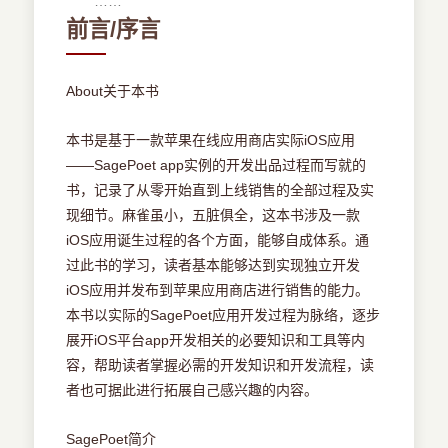
……
7．1修饰基本要素
前言/序言
7．2背景
7．3动画
7．4音效
About关于本书
7．5appIcon
7．6LaunchImage
本书是基于一款苹果在线应用商店实际iOS应用
第8章多设备支持
——SagePoet app实例的开发出品过程而写就的
8．1自动布局
书，记录了从零开始直到上线销售的全部过程及实
8．2屏幕方向
现细节。麻雀虽小，五脏俱全，这本书涉及一款
第9章国际化
iOS应用诞生过程的各个方面，能够自成体系。通
9．1界面国际化
过此书的学习，读者基本能够达到实现独立开发
9．2appname国际化
iOS应用并发布到苹果应用商店进行销售的能力。
第10章上线
本书以实际的SagePoet应用开发过程为脉络，逐步
10．1appID
展开iOS平台app开发相关的必要知识和工具等内
10．2 证书
容，帮助读者掌握必需的开发知识和开发流程，读
10．3 Provisioning Profiles
者也可据此进行拓展自己感兴趣的内容。
10．4 iTunes连接设置项目
SagePoet简介
10．5 打包上传