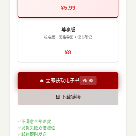
¥5.99
尊享版
标准版 + 思维导图 + 读书笔记
¥8
🔥 立即获取电子书
¥5.99
💾 下载链接
✅
不满意全额退款
✅
发货失败双倍赔偿
✅
邮箱即时发送