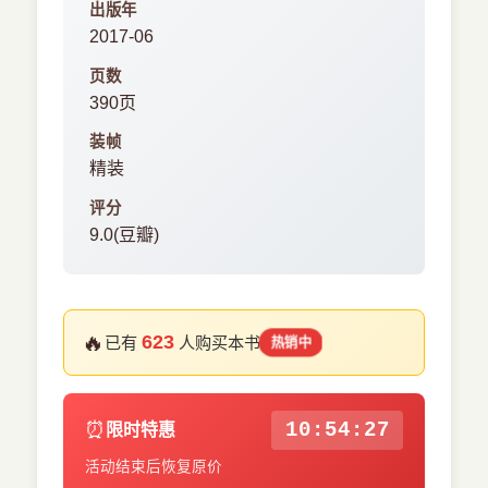
出版年
2017-06
页数
390页
装帧
精装
评分
9.0(豆瓣)
🔥
623
已有
人购买本书
热销中
⏰
10:54:26
限时特惠
活动结束后恢复原价