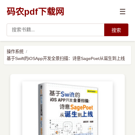
码农pdf下载网
☰
搜索
高薪必读
操作系统
基于Swift的iOSApp开发全景扫描：诗意SagePoet从诞生到上线
数据科学与人工智能
›
Python
›
Java
›
前端开发
›
系统编程