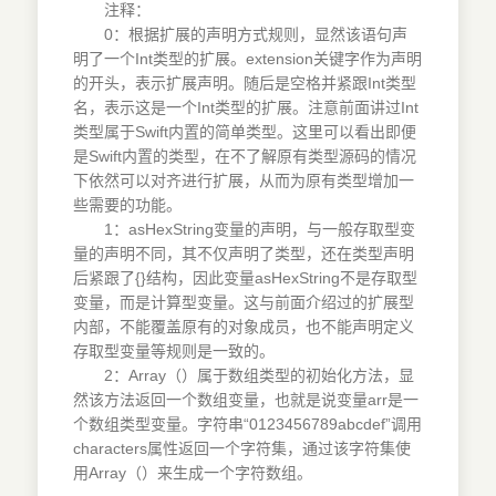
注释：
3．3．3Swift语言详解
0：根据扩展的声明方式规则，显然该语句声
第4章数据模型
明了一个Int类型的扩展。extension关键字作为声明
4．1数据编码
的开头，表示扩展声明。随后是空格并紧跟Int类型
4．2数据对象与数据格式化
名，表示这是一个Int类型的扩展。注意前面讲过Int
4．3数据文件读/写目录
类型属于Swift内置的简单类型。这里可以看出即便
4．4数据模型dataModel
是Swift内置的类型，在不了解原有类型源码的情况
4．5SQLite数据库文件
下依然可以对齐进行扩展，从而为原有类型增加一
些需要的功能。
4．6CoreData
1：asHexString变量的声明，与一般存取型变
4．7数据导入数据库
量的声明不同，其不仅声明了类型，还在类型声明
第5章控制器
后紧跟了{}结构，因此变量asHexString不是存取型
5．1PoemsViewController
变量，而是计算型变量。这与前面介绍过的扩展型
5．2DetailForPoemController
内部，不能覆盖原有的对象成员，也不能声明定义
5．3GameViewController
存取型变量等规则是一致的。
第6章调试
2：Array（）属于数组类型的初始化方法，显
然该方法返回一个数组变量，也就是说变量arr是一
6．1调试基础
个数组类型变量。字符串“0123456789abcdef”调用
6．2常见crash原因归类
characters属性返回一个字符集，通过该字符集使
6．3instrument 分析
用Array（）来生成一个字符数组。
第7章修饰