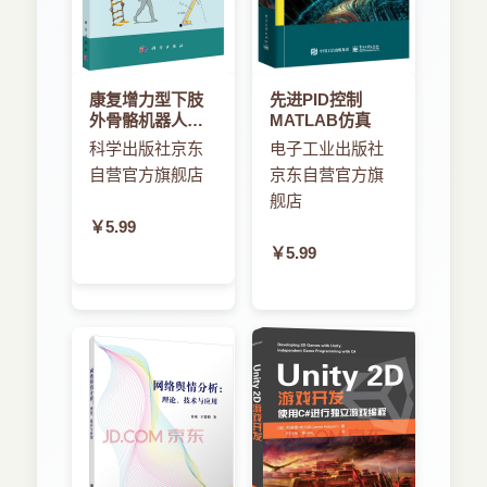
康复增力型下肢
先进PID控制
外骨骼机器人智
MATLAB仿真
能控制
科学出版社京东
电子工业出版社
自营官方旗舰店
京东自营官方旗
舰店
￥5.99
￥5.99
📦
来自重庆的用户 3分钟前 购买了本书