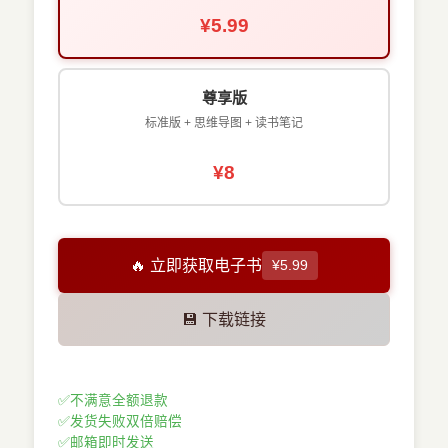
¥5.99
尊享版
标准版 + 思维导图 + 读书笔记
¥8
🔥 立即获取电子书
¥5.99
💾 下载链接
✅
不满意全额退款
✅
发货失败双倍赔偿
✅
邮箱即时发送