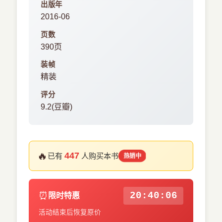
出版年
2016-06
页数
390页
装帧
精装
评分
9.2(豆瓣)
🔥
447
已有
人购买本书
热销中
⏰
20:40:05
限时特惠
活动结束后恢复原价