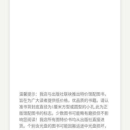
温馨提示：我店与出版社联袂推出特价馆配图书，
旨在为广大读者提供低价格，优品质的书籍。请认
准书背封底直径为1厘米方型或圆型的小孔,此为正
版馆配图书的标志。少数图书可能略有磨损但不影
响您阅读！我店所有图特价书均从出版社直接进
货。个别含光盘的图书可能因搬运途中光盘损坏，