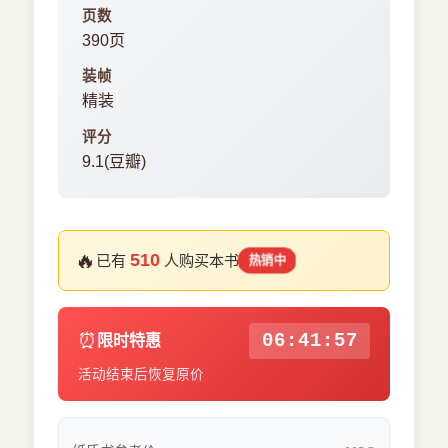
页数
390页
装帧
精装
评分
9.1(豆瓣)
🔥
510
已有
人购买本书
热销中
⏰
06:41:56
限时特惠
活动结束后恢复原价