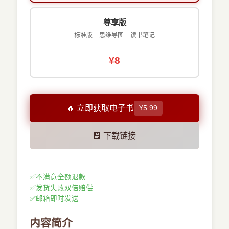
尊享版
标准版 + 思维导图 + 读书笔记
¥8
🔥 立即获取电子书
¥5.99
💾 下载链接
✅
不满意全额退款
✅
发货失败双倍赔偿
✅
邮箱即时发送
内容简介