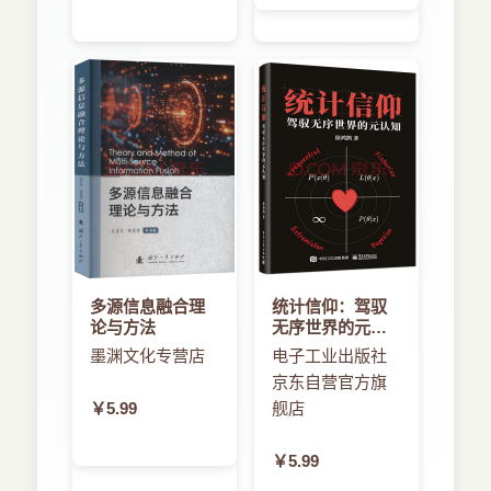
多源信息融合理
统计信仰：驾驭
论与方法
无序世界的元认
知
墨渊文化专营店
电子工业出版社
京东自营官方旗
￥5.99
舰店
￥5.99