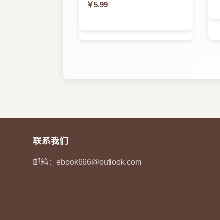
￥5.99
8.3 应急处置总结评估
8.4 恢复重建
8.5 资料归档
9 移动应用
9.1 移动应急应用
9.2 移动应急管理系统
10 基础支撑
10.1 感知设备
10.2 融合通信
11 系统建设方案
11.1 系统实施
11.2 项目管控方案
参考文献
联系我们
邮箱：
ebook666@outlook.com