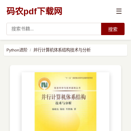
码农pdf下载网
☰
搜索
高薪必读
Python进阶
并行计算机体系结构技术与分析
数据科学与人工智能
›
Python
›
Java
›
前端开发
›
系统编程