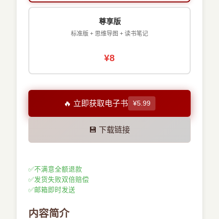
尊享版
标准版 + 思维导图 + 读书笔记
¥8
🔥 立即获取电子书
¥5.99
💾 下载链接
✅
不满意全额退款
✅
发货失败双倍赔偿
✅
邮箱即时发送
内容简介