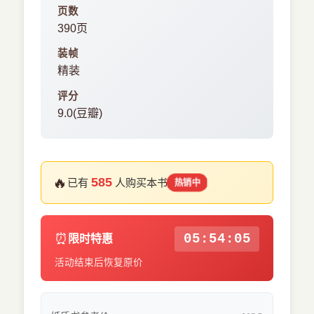
页数
390页
装帧
精装
评分
9.0(豆瓣)
🔥
585
已有
人购买本书
热销中
⏰
05:54:04
限时特惠
活动结束后恢复原价