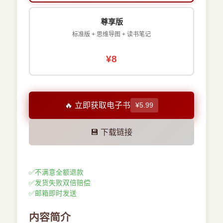
尊享版
标准版 + 思维导图 + 读书笔记
¥8
🔥 立即获取电子书
¥5.99
💾 下载链接
✅
不满意全额退款
✅
发货失败双倍赔偿
✅
邮箱即时发送
内容简介