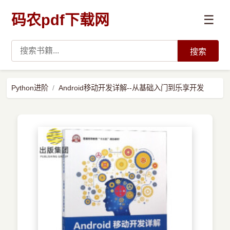
码农pdf下载网
☰
搜索
高薪必读
Python进阶
Android移动开发详解--从基础入门到乐享开发
数据科学与人工智能
›
Python
›
Java
›
前端开发
›
系统编程