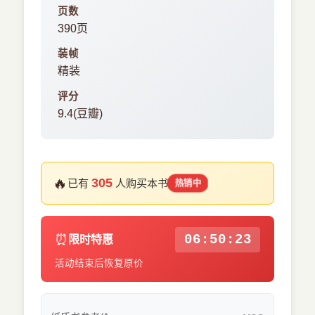
页数
390页
装帧
精装
评分
9.4(豆瓣)
🔥
305
已有
人购买本书
热销中
⏰
06:50:22
限时特惠
活动结束后恢复原价