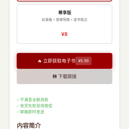
尊享版
标准版 + 思维导图 + 读书笔记
¥8
🔥 立即获取电子书
¥5.99
💾 下载链接
✅
不满意全额退款
✅
发货失败双倍赔偿
✅
邮箱即时发送
内容简介