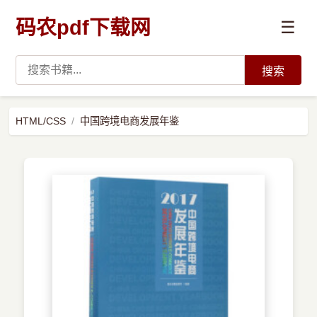
码农pdf下载网
☰
搜索
高薪必读
HTML/CSS
中国跨境电商发展年鉴
数据科学与人工智能
›
Python
›
Java
›
前端开发
›
系统编程