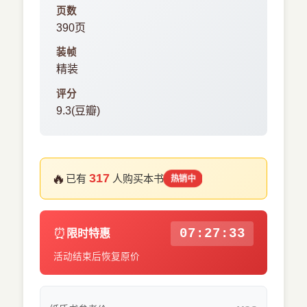
页数
390页
装帧
精装
评分
9.3(豆瓣)
🔥
317
已有
人购买本书
热销中
⏰
07:27:33
限时特惠
活动结束后恢复原价