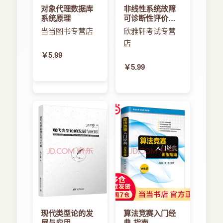
对象代理数据库
非线性系统故障
系统原理
可诊断性评价与
诊断方法
当当图书专营店
欣雅轩考试专营
店
￥5.99
￥5.99
现代类型论的发
算法竞赛入门经
展与应用
典-指南