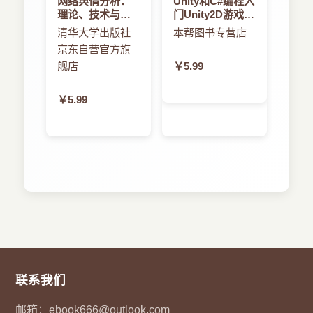
网络舆情分析：
Unity和C#编程入
理论、技术与应
门Unity2D游戏开
用
发
清华大学出版社
本帮图书专营店
京东自营官方旗
舰店
￥5.99
￥5.99
联系我们
邮箱：
ebook666@outlook.com