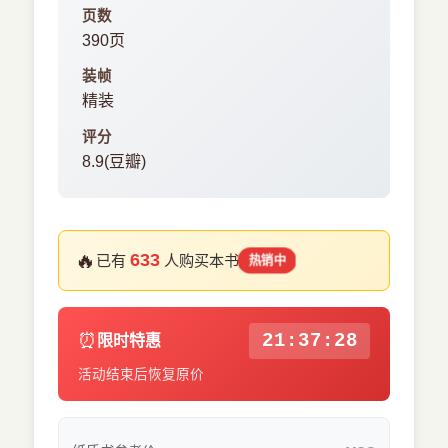
页数
390页
装帧
精装
评分
8.9(豆瓣)
🔥
633
已有
人购买本书
热销中
⏰
21:37:27
限时特惠
活动结束后恢复原价