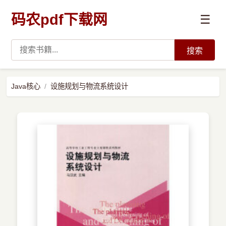
码农pdf下载网
☰
搜索
高薪必读
Java核心
设施规划与物流系统设计
数据科学与人工智能
›
Python
›
Java
›
前端开发
›
系统编程