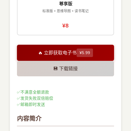
尊享版
标准版 + 思维导图 + 读书笔记
¥8
🔥 立即获取电子书
¥5.99
💾 下载链接
✅
不满意全额退款
✅
发货失败双倍赔偿
✅
邮箱即时发送
内容简介