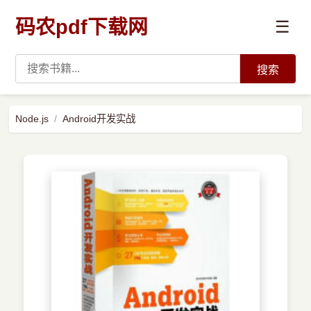
码农pdf下载网
☰
搜索
高薪必读
Node.js
Android开发实战
数据科学与人工智能
›
Python
›
Java
›
前端开发
›
系统编程