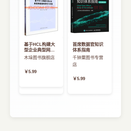
基于HCL构建大
首席数据官知识
型企业典型网络
体系指南
架构研究与实践
木垛图书旗舰店
千钟粟图书专营
店
￥5.99
￥5.99