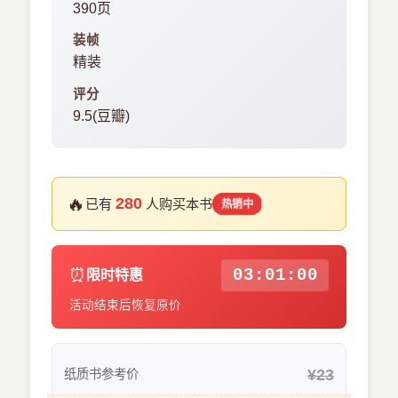
390页
装帧
精装
评分
9.5(豆瓣)
🔥
280
已有
人购买本书
热销中
⏰
03:00:59
限时特惠
活动结束后恢复原价
¥23
纸质书参考价