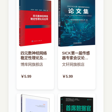
四元数神经网络
SICK第一届传感
稳定性理论及应
器专家会议论文
用
集
博库网旗舰店
文轩网旗舰店
￥5.99
￥5.99