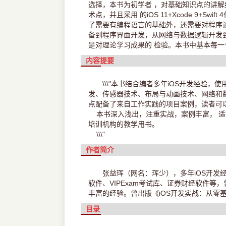
选择，本书为初学者 ，对基础知识点的讲
术点，并且采用 的iOS 11+Xcode 9
了需要有编程语言的基础外，还需要对程序
备到程序界面开发，从网络与数据逻辑开发
是对理论学习成果的 检验。本书中基本每一个
内容提要
\\\"本书结合编者多年iOS开发经验，使
发、传感器技术、布局与动画技术、网络和
点配备了来自工作实践的项目案例，读者可
本书深入浅出，注重实战，案例丰富， 适合
培训机构的教学用书。
\\\"
作者简介
张益珲（网名：珲少），多年iOS开发经
软件、VIPExam考试库、证券财经软件等，曾
丰富的经验。曾出版《iOS开发实战：从零基础到
目录