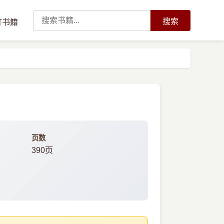
搜索
订书籍
页数
390页