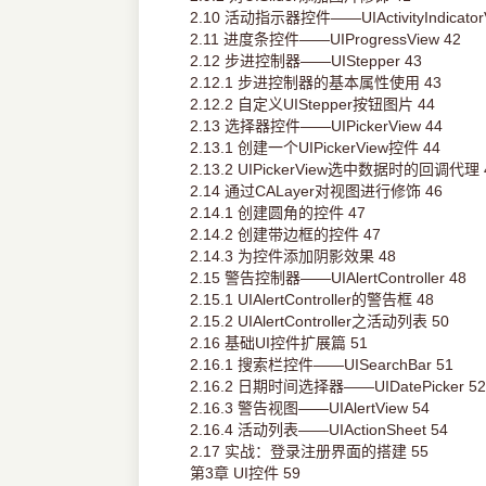
2.10 活动指示器控件——UIActivityIndicatorV
2.11 进度条控件——UIProgressView 42
2.12 步进控制器——UIStepper 43
2.12.1 步进控制器的基本属性使用 43
2.12.2 自定义UIStepper按钮图片 44
2.13 选择器控件——UIPickerView 44
2.13.1 创建一个UIPickerView控件 44
2.13.2 UIPickerView选中数据时的回调代理 
2.14 通过CALayer对视图进行修饰 46
2.14.1 创建圆角的控件 47
2.14.2 创建带边框的控件 47
2.14.3 为控件添加阴影效果 48
2.15 警告控制器——UIAlertController 48
2.15.1 UIAlertController的警告框 48
2.15.2 UIAlertController之活动列表 50
2.16 基础UI控件扩展篇 51
2.16.1 搜索栏控件——UISearchBar 51
2.16.2 日期时间选择器——UIDatePicker 52
2.16.3 警告视图——UIAlertView 54
2.16.4 活动列表——UIActionSheet 54
2.17 实战：登录注册界面的搭建 55
第3章 UI控件 59