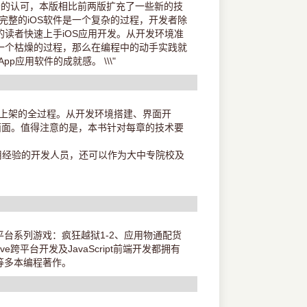
者的认可，本版相比前两版扩充了一些新的技
发一款完整的iOS软件是一个复杂的过程，开发者除
读者快速上手iOS应用开发。从开发环境准
一个枯燥的过程，那么在编程中的动手实践就
应用软件的成就感。 \\\"
序从开发到上架的全过程。从开发环境搭建、界面开
面面。值得注意的是，本书针对每章的技术要
用经验的开发人员，还可以作为大中专院校及
S平台系列游戏：疯狂越狱1-2、应用物通配货
跨平台开发及JavaScript前端开发都拥有
》等多本编程著作。