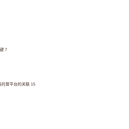
键 7
b代码托管平台的关联 15