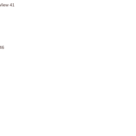
iew 41
46