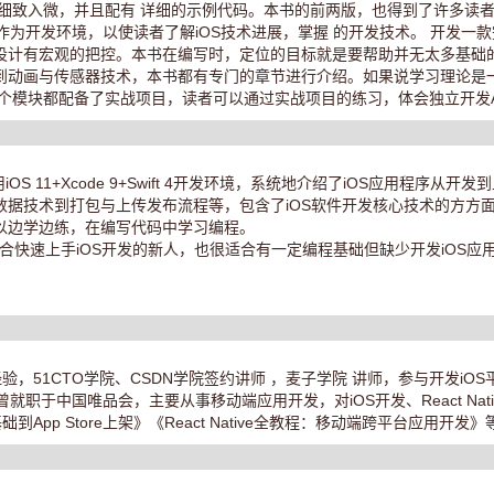
解细致入微，并且配有 详细的示例代码。本书的前两版，也得到了许多读
+Swift 4作为开发环境，以使读者了解iOS技术进展，掌握 的开发技术。 开
设计有宏观的把控。本书在编写时，定位的目标就是要帮助并无太多基础的
到动画与传感器技术，本书都有专门的章节进行介绍。如果说学习理论是
模块都配备了实战项目，读者可以通过实战项目的练习，体会独立开发App
用iOS 11+Xcode 9+Swift 4开发环境，系统地介绍了iOS应用程
数据技术到打包与上传发布流程等，包含了iOS软件开发核心技术的方方
以边学边练，在编写代码中学习编程。
快速上手iOS开发的新人，也很适合有一定编程基础但缺少开发iOS应
验，51CTO学院、CSDN学院签约讲师 ，麦子学院 讲师，参与开发iO
就职于中国唯品会，主要从事移动端应用开发，对iOS开发、React Native
App Store上架》《React Native全教程：移动端跨平台应用开发