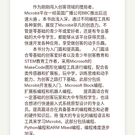
作为刚刚闯入创客领域的搅局者，
Microbit平台一经英国广播公司BBC推出后迅
速火遍 。本书由浅入深，通过不同编程工具和
各种案例，展现了Microbit非凡的创造力。不
管是零基础的青少年或爱好者，还是有专业基
础的大中专学生，都能够从该平台获得灵感，
快速开发各种应用，享受做创客的动手乐趣。
本书分为入门篇和提高篇。 入门篇适
合零基础的创客爱好者以及青少年创客教育和
STEM教育工作者，采用Microsoft的
MakeCode图形化编程工具进行编程，配合各
类传感器和扩展板，玩中学，训练思维和动手
能力，为创客之路打下基础。此部分包括
Microbit开发板入门、Microsoft Block编程、
扩展板编程和机器人编程。 提高篇适合有
一定基础的创客玩家和大中专院校学生，也适
合想进行快速嵌入式系统原型设计的专业人
员。提高篇适合在具备基本的编程概念和必要
的硬件知识后，用 强大的专业化的编程语言和
工具来学习Microbit。这部分包括编程、
Python编程和ARM Mbed编程，编程难度逐步
加深。