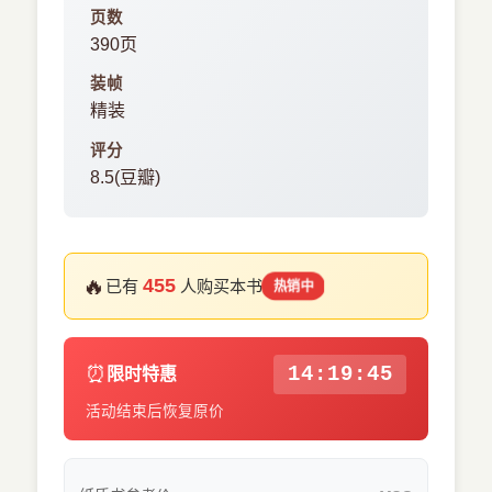
页数
390页
装帧
精装
评分
8.5(豆瓣)
🔥
455
已有
人购买本书
热销中
⏰
14:19:44
限时特惠
活动结束后恢复原价