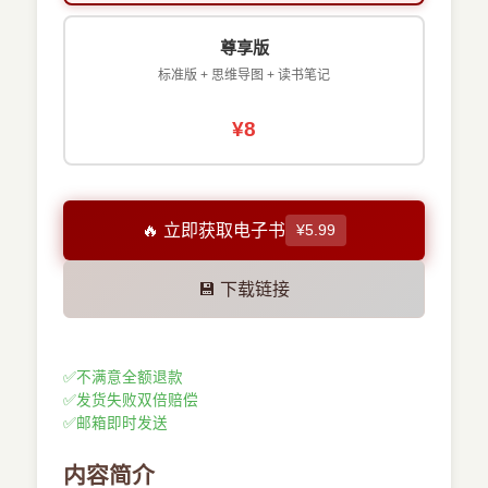
尊享版
标准版 + 思维导图 + 读书笔记
¥8
🔥 立即获取电子书
¥5.99
💾 下载链接
✅
不满意全额退款
✅
发货失败双倍赔偿
✅
邮箱即时发送
内容简介