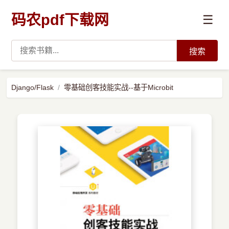
码农pdf下载网
☰
搜索
高薪必读
Django/Flask
零基础创客技能实战--基于Microbit
数据科学与人工智能
›
Python
›
Java
›
前端开发
›
系统编程