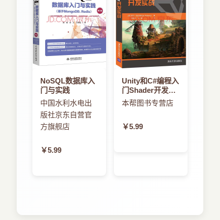
NoSQL数据库入
Unity和C#编程入
门与实践
门Shader开发实
战
中国水利水电出
本帮图书专营店
版社京东自营官
方旗舰店
￥5.99
￥5.99