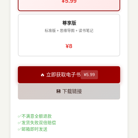
¥5.99
尊享版
标准版 + 思维导图 + 读书笔记
¥8
🔥 立即获取电子书
¥5.99
💾 下载链接
✅
不满意全额退款
✅
发货失败双倍赔偿
✅
邮箱即时发送