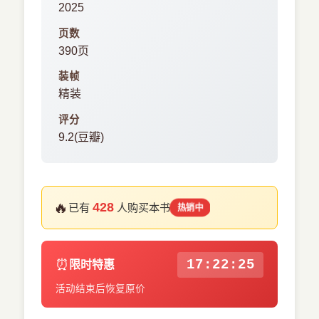
2025
页数
390页
装帧
精装
评分
9.2(豆瓣)
🔥
428
已有
人购买本书
热销中
⏰
17:22:25
限时特惠
活动结束后恢复原价