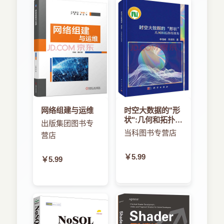
网络组建与运维
时空大数据的"形
状":几何和拓扑的
出版集团图书专
视角
当科图书专营店
营店
￥5.99
￥5.99