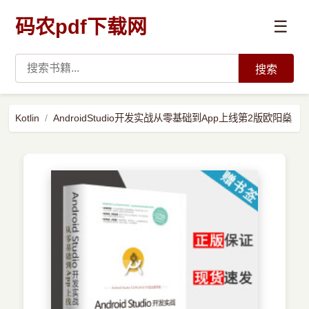
码农pdf下载网
☰
搜索
高薪必读
Kotlin
AndroidStudio开发实战从零基础到App上线第2版欧阳燊
数据科学与人工智能
›
Python
›
Java
›
前端开发
›
系统编程