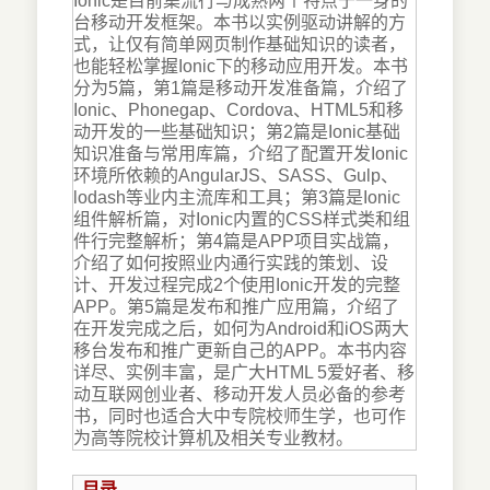
Ionic是目前集流行与成熟两个特点于一身的
台移动开发框架。本书以实例驱动讲解的方
式，让仅有简单网页制作基础知识的读者，
也能轻松掌握Ionic下的移动应用开发。本书
分为5篇，第1篇是移动开发准备篇，介绍了
Ionic、Phonegap、Cordova、HTML5和移
动开发的一些基础知识；第2篇是Ionic基础
知识准备与常用库篇，介绍了配置开发Ionic
环境所依赖的AngularJS、SASS、Gulp、
lodash等业内主流库和工具；第3篇是Ionic
组件解析篇，对Ionic内置的CSS样式类和组
件行完整解析；第4篇是APP项目实战篇，
介绍了如何按照业内通行实践的策划、设
计、开发过程完成2个使用Ionic开发的完整
APP。第5篇是发布和推广应用篇，介绍了
在开发完成之后，如何为Android和iOS两大
移台发布和推广更新自己的APP。本书内容
详尽、实例丰富，是广大HTML 5爱好者、移
动互联网创业者、移动开发人员必备的参考
书，同时也适合大中专院校师生学，也可作
为高等院校计算机及相关专业教材。
目录