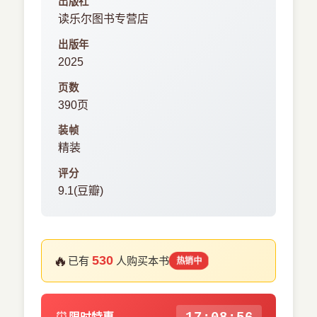
出版社
读乐尔图书专营店
出版年
2025
页数
390页
装帧
精装
评分
9.1(豆瓣)
🔥
530
已有
人购买本书
热销中