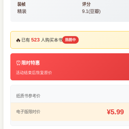
装帧
评分
精装
9.1(豆瓣)
🔥
523
已有
人购买本书
热销中
⏰
限时特惠
活动结束后恢复原价
纸质书参考价
¥5.99
电子版限时价