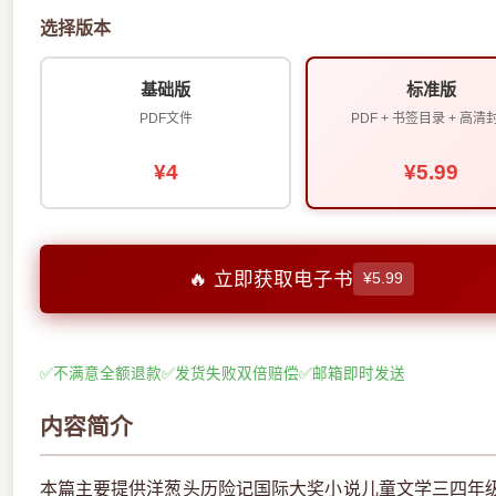
选择版本
基础版
标准版
PDF文件
PDF + 书签目录 + 高清
¥4
¥5.99
🔥 立即获取电子书
¥5.99
✅
不满意全额退款
✅
发货失败双倍赔偿
✅
邮箱即时发送
内容简介
本篇主要提供洋葱头历险记国际大奖小说儿童文学三四年