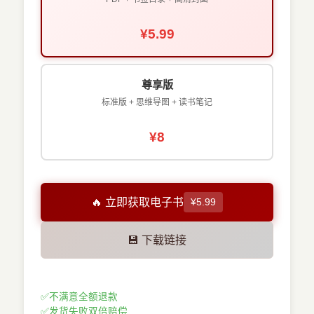
¥5.99
尊享版
标准版 + 思维导图 + 读书笔记
¥8
🔥 立即获取电子书
¥5.99
💾 下载链接
✅
不满意全额退款
✅
发货失败双倍赔偿