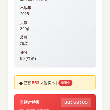
出版年
2025
页数
390页
装帧
精装
评分
9.2(豆瓣)
🔥
553
已有
人购买本书
热销中
⏰
08:53:05
限时特惠