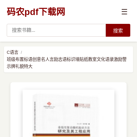
码农pdf下载网
☰
搜索
高薪必读
C语言
班级布置标语创意名人言励志语标识墙贴纸教室文化语录激励警
数据科学与人工智能
示牌礼貌特大
›
Python
›
Java
›
前端开发
›
系统编程