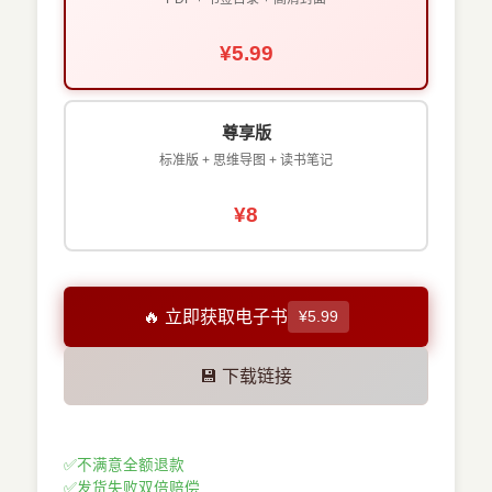
¥5.99
尊享版
标准版 + 思维导图 + 读书笔记
¥8
🔥 立即获取电子书
¥5.99
💾 下载链接
✅
不满意全额退款
✅
发货失败双倍赔偿