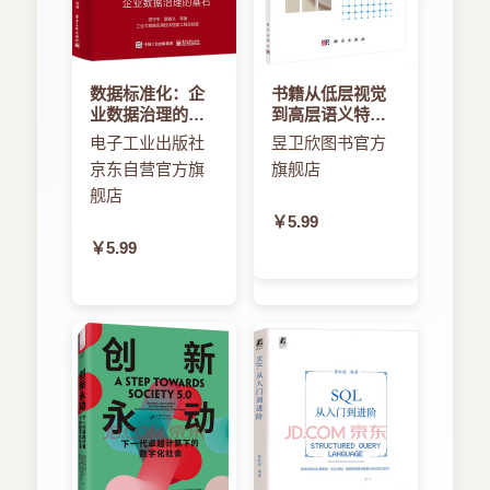
数据标准化：企
书籍从低层视觉
业数据治理的基
到高层语义特征
石
的图像检索技术
电子工业出版社
昱卫欣图书官方
京东自营官方旗
旗舰店
舰店
￥5.99
￥5.99