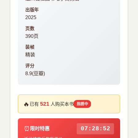
出版年
2025
页数
390页
装帧
精装
评分
8.9(豆瓣)
🔥
521
已有
人购买本书
热销中
⏰
07:28:52
限时特惠