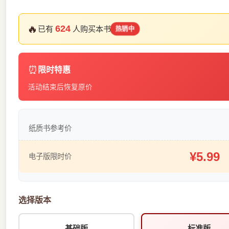
🔥
624
已有
人购买本书
热销中
⏰
限时特惠
活动结束后恢复原价
纸质书参考价
¥5.99
电子版限时价
选择版本
基础版
标准版