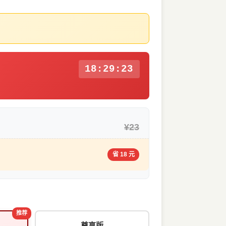
18:29:22
¥23
省 18 元
推荐
尊享版