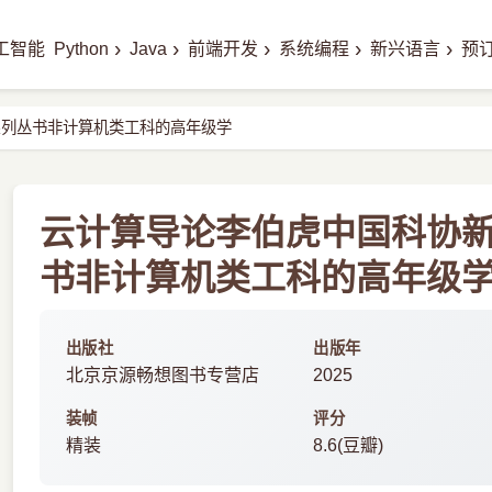
›
›
›
›
›
工智能
Python
Java
前端开发
系统编程
新兴语言
预
系列丛书非计算机类工科的高年级学
云计算导论李伯虎中国科协
书非计算机类工科的高年级学 
出版社
出版年
北京京源畅想图书专营店
2025
装帧
评分
精装
8.6(豆瓣)