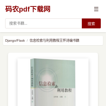
码农pdf下载网
☰
搜索
高薪必读
Django/Flask
信息检索与利用教程王怀诗编书籍
数据科学与人工智能
›
Python
›
Java
›
前端开发
›
系统编程