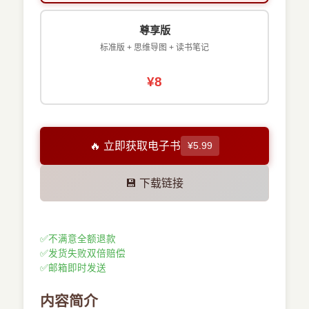
尊享版
标准版 + 思维导图 + 读书笔记
¥8
🔥 立即获取电子书
¥5.99
💾 下载链接
✅
不满意全额退款
✅
发货失败双倍赔偿
✅
邮箱即时发送
内容简介