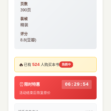
页数
390页
装帧
精装
评分
8.8(豆瓣)
🔥
524
已有
人购买本书
热销中
⏰
06:29:53
限时特惠
活动结束后恢复原价