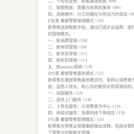
二、个性化定制：顾客直连制造 //090
三、智能制造：质量与效率的革命 //093
四、深耕细作：分工的细化与劳动力的退出 //09
D五章 重塑零售营销模式 //103
新零售运用智能手段，通过打造企业品牌、提升
的营销模式。
一、新品牌营销 //104
二、新体验营销 //106
三、新关系营销 //111
四、新折扣营销 //114
五、新quanqiu营销 //118
D六章 重塑零售服务模式 //125
新零售在重塑零售服务模式时，坚持以消费者
底，运用人性化、贴心式的服务达到营销目的
一、自助服务 //126
二、送货上门服务 //130
三、人性化服务：以消费者为中心 //134
四、体验式服务：免费的线下体验店 //138
D七章 重塑零售管理模式 //143
新零售对零售业管理重新做出诠释，包括对管
了零售业的智能化管理。