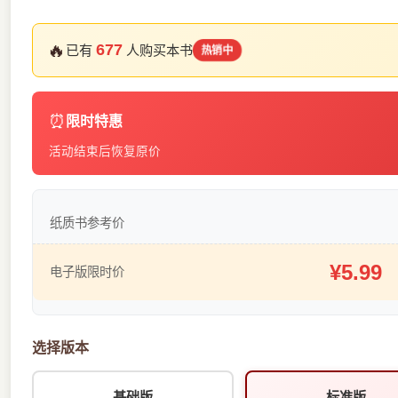
🔥
677
已有
人购买本书
热销中
⏰
限时特惠
活动结束后恢复原价
纸质书参考价
¥5.99
电子版限时价
选择版本
基础版
标准版