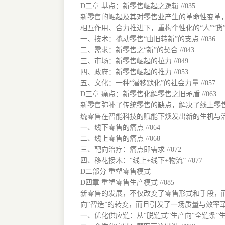
D二章 基点：新零售崛起之逻辑 //035
新零售的崛起及其对零售业产生的革命性变革
相互作用、合力推进下，重构个性化的“人”“货
一、技术：撬动零售“由旧转新”的支点 //036
二、需求：新零售之“新”的契合 //043
三、市场：新零售崛起的拉力 //049
四、政府：新零售崛起的推力 //053
五、文化：一种“潜移默化”的社会力量 //057
D三章 痛点：新零售化解零售之旧矛盾 //063
新零售弥补了传统零售的缺点，解决了线上零售
统零售在智能科技的赋能下焕发出新的生机与
一、线下零售的痛点 //064
二、线上零售的痛点 //068
三、靶向治疗：痛点即需求 //072
四、移花接木：“线上+线下+物流” //077
D二部分 重塑零售模式
D四章 重塑零售生产模式 //085
新零售的发展，不仅改变了零售形式和手段，而
向“智造”的转变，而且引发了一场质量与效率革
一、优化供应链：从“脱链式”生产向“全链条”生产转