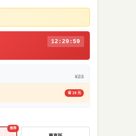
12:29:58
¥23
省 18 元
推荐
尊享版