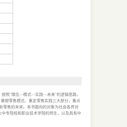
按照“理念—模式—实践—未来”的逻辑思路，
念、重塑零售模式、重定零售实践三大部分，重点
新零售的未来。本书面向的对象为社会各界对
大中专院校和职业技术学院的师生，以及具有中