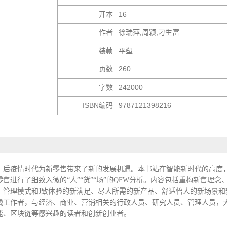
开本
16
作者
徐瑞萍,周颖,刁生富
装帧
平塑
页数
260
字数
242000
ISBN编码
9787121398216
，后疫情时代为新零售带来了新的发展机遇。本书站在智能新时代的高度，
售进行了细致入微的“人”“货”“场”的QFW分析。内容包括重构新售理
、管理模式和J致体验的新满足、尽人所需的新产品、舒适怡人的新场景和
践工作者，与经济、商业、营销相关的行政人员、研究人员、管理人员，
能、区块链等感兴趣的读者和创新创业者。