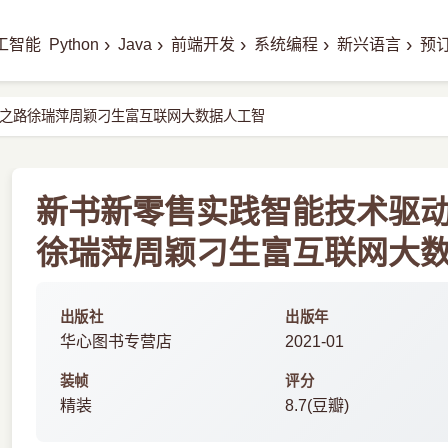
›
›
›
›
›
工智能
Python
Java
前端开发
系统编程
新兴语言
预
之路徐瑞萍周颖刁生富互联网大数据人工智
新书新零售实践智能技术驱
徐瑞萍周颖刁生富互联网大数据
出版社
出版年
华心图书专营店
2021-01
装帧
评分
精装
8.7(豆瓣)