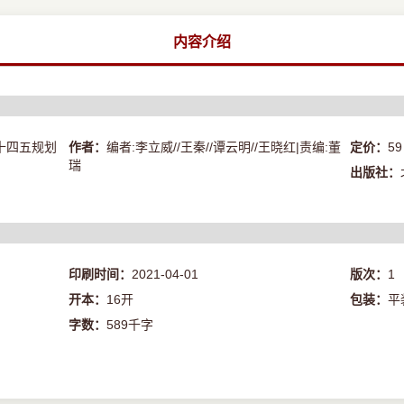
内容介绍
十四五规划
作者：
编者:李立威//王秦//谭云明//王晓红|责编:董
定价：
59
瑞
出版社：
印刷时间：
2021-04-01
版次：
1
开本：
16开
包装：
平
字数：
589千字