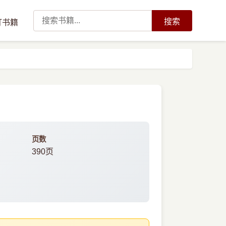
搜索
订书籍
页数
390页