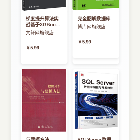
梯度提升算法实
完全图解数据库
战基于XGBoost
博库网旗舰店
和scikit-learn
文轩网旗舰店
￥5.99
￥5.99
与建模方法
SQLServer数据