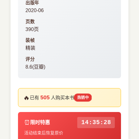
出版年
2020-06
页数
390页
装帧
精装
评分
8.6(豆瓣)
🔥
505
已有
人购买本书
热销中
⏰
14:35:28
限时特惠
活动结束后恢复原价