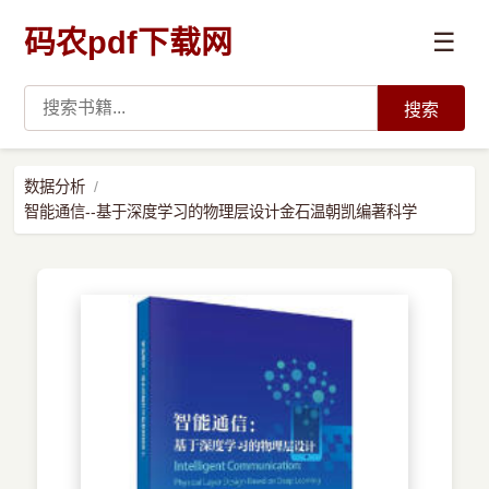
码农pdf下载网
☰
搜索
高薪必读
数据分析
智能通信--基于深度学习的物理层设计金石温朝凯编著科学
数据科学与人工智能
›
Python
›
Java
›
前端开发
›
系统编程