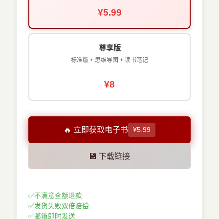
¥5.99
尊享版
标准版 + 思维导图 + 读书笔记
¥8
🔥 立即获取电子书
¥5.99
💾 下载链接
✅
不满意全额退款
✅
发货失败双倍赔偿
✅
邮箱即时发送