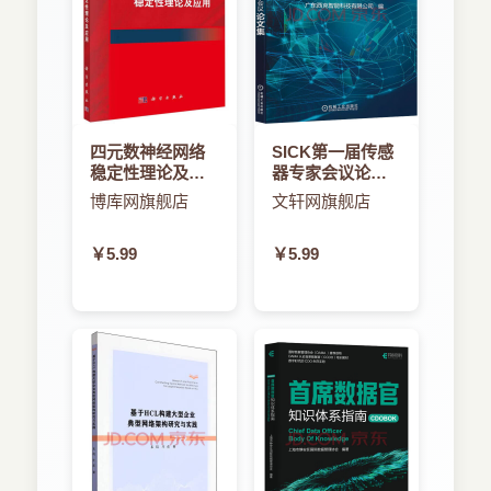
四元数神经网络
SICK第一届传感
稳定性理论及应
器专家会议论文
用
集
博库网旗舰店
文轩网旗舰店
￥5.99
￥5.99