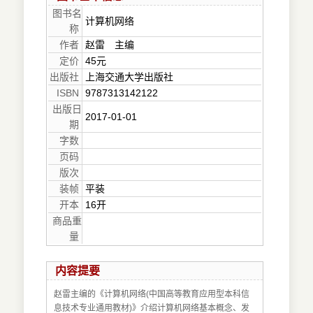
图书名
计算机网络
称
作者
赵雷 主编
定价
45元
出版社
上海交通大学出版社
ISBN
9787313142122
出版日
2017-01-01
期
字数
页码
版次
装帧
平装
开本
16开
商品重
量
内容提要
赵雷主编的《计算机网络(中国高等教育应用型本科信
息技术专业通用教材)》介绍计算机网络基本概念、发