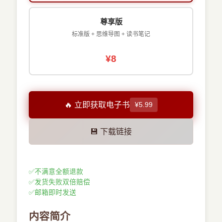
尊享版
标准版 + 思维导图 + 读书笔记
¥8
🔥 立即获取电子书
¥5.99
💾 下载链接
✅
不满意全额退款
✅
发货失败双倍赔偿
✅
邮箱即时发送
内容简介