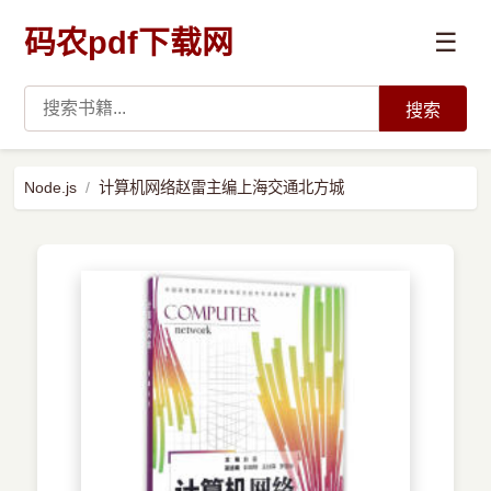
码农pdf下载网
☰
搜索
高薪必读
Node.js
计算机网络赵雷主编上海交通北方城
数据科学与人工智能
›
Python
›
Java
›
前端开发
›
系统编程