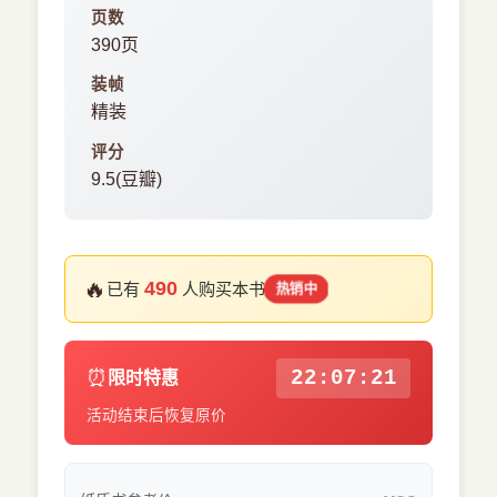
页数
390页
装帧
精装
评分
9.5(豆瓣)
🔥
490
已有
人购买本书
热销中
⏰
22:07:20
限时特惠
活动结束后恢复原价