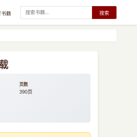
搜索
订书籍
下载
页数
390页