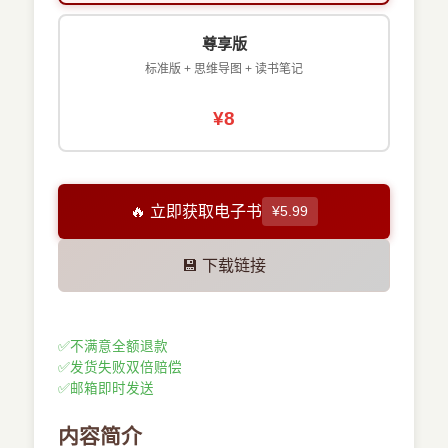
尊享版
标准版 + 思维导图 + 读书笔记
¥8
🔥 立即获取电子书
¥5.99
💾 下载链接
✅
不满意全额退款
✅
发货失败双倍赔偿
✅
邮箱即时发送
内容简介