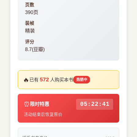
页数
390页
装帧
精装
评分
8.7(豆瓣)
🔥
572
已有
人购买本书
热销中
⏰
05:22:40
限时特惠
活动结束后恢复原价