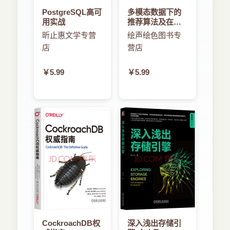
PostgreSQL高可
多模态数据下的
用实战
推荐算法及在线
行为研究
昕止惠文学专营
绘声绘色图书专
店
营店
￥5.99
￥5.99
CockroachDB权
深入浅出存储引