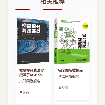
相关推荐
梯度提升算法实
完全图解数据库
战基于XGBoost
博库网旗舰店
和scikit-learn
文轩网旗舰店
￥5.99
￥5.99