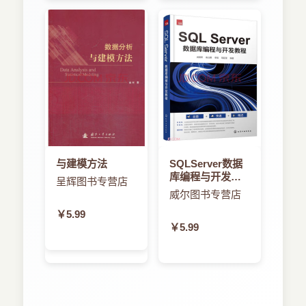
与建模方法
SQLServer数据
库编程与开发教
呈辉图书专营店
程
威尔图书专营店
￥5.99
￥5.99